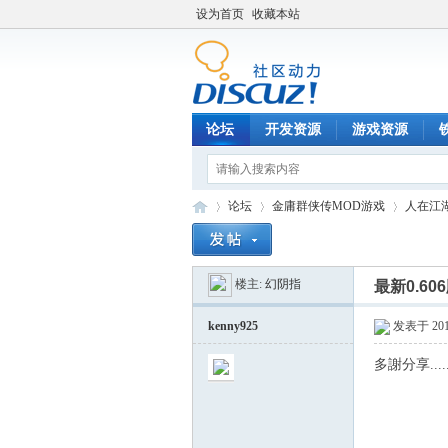
设为首页
收藏本站
论坛
开发资源
游戏资源
论坛
金庸群侠传MOD游戏
人在江
楼主:
幻阴指
最新0.6
铁
»
›
›
kenny925
发表于 2014
多謝分享....