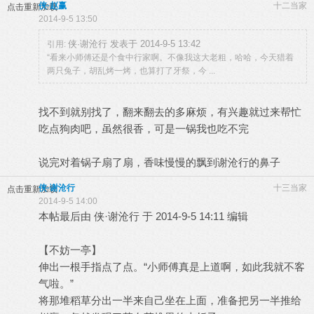
侠·赵赢
十二当家
点击重新加载
2014-9-5 13:50
侠·谢沧行 发表于 2014-9-5 13:42
引用:
“看来小师傅还是个食中行家啊。不像我这大老粗，哈哈，今天猎着
两只兔子，胡乱烤一烤，也算打了牙祭，今 ...
找不到就别找了，翻来翻去的多麻烦，有兴趣就过来帮忙
吃点狗肉吧，虽然很香，可是一锅我也吃不完
说完对着锅子扇了扇，香味慢慢的飘到谢沧行的鼻子
侠·谢沧行
十三当家
点击重新加载
2014-9-5 14:00
本帖最后由 侠·谢沧行 于 2014-9-5 14:11 编辑
【不妨一亭】
伸出一根手指点了点。“小师傅真是上道啊，如此我就不客
气啦。”
将那堆稻草分出一半来自己坐在上面，准备把另一半推给