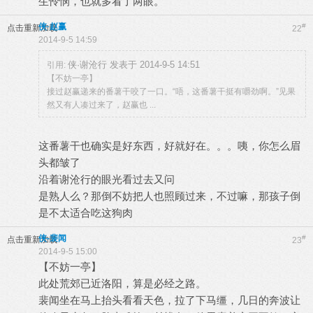
生怜悯，也就多看了两眼。
侠·赵赢
#
点击重新加载
22
2014-9-5 14:59
侠·谢沧行 发表于 2014-9-5 14:51
引用:
【不妨一亭】
接过赵赢递来的番薯干咬了一口。“唔，这番薯干挺有嚼劲啊。”见果
然又有人凑过来了，赵赢也 ...
这番薯干也确实是好东西，好就好在。。。咦，你怎么眉
头都皱了
沿着谢沧行的眼光看过去又问
是熟人么？那倒不妨把人也照顾过来，不过嘛，那孩子倒
是不太适合吃这狗肉
侠-裴闻
#
点击重新加载
23
2014-9-5 15:00
【不妨一亭】
此处荒郊已近洛阳，算是必经之路。
裴闻坐在马上抬头看看天色，拉了下马缰，几日的奔波让