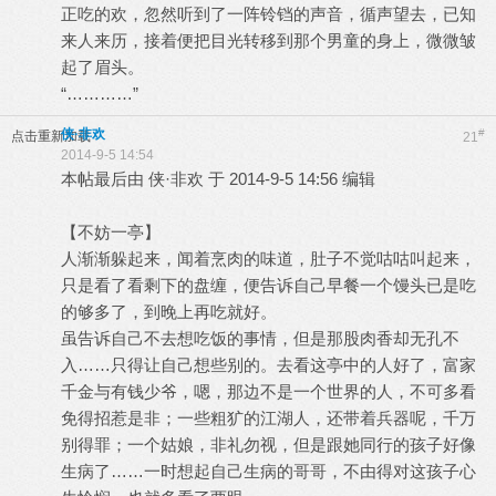
正吃的欢，忽然听到了一阵铃铛的声音，循声望去，已知
来人来历，接着便把目光转移到那个男童的身上，微微皱
起了眉头。
“…………”
侠·非欢
#
点击重新加载
21
2014-9-5 14:54
本帖最后由 侠·非欢 于 2014-9-5 14:56 编辑
【不妨一亭】
人渐渐躲起来，闻着烹肉的味道，肚子不觉咕咕叫起来，
只是看了看剩下的盘缠，便告诉自己早餐一个馒头已是吃
的够多了，到晚上再吃就好。
虽告诉自己不去想吃饭的事情，但是那股肉香却无孔不
入……只得让自己想些别的。去看这亭中的人好了，富家
千金与有钱少爷，嗯，那边不是一个世界的人，不可多看
免得招惹是非；一些粗犷的江湖人，还带着兵器呢，千万
别得罪；一个姑娘，非礼勿视，但是跟她同行的孩子好像
生病了……一时想起自己生病的哥哥，不由得对这孩子心