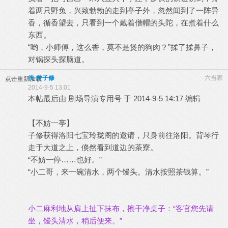
着两只野兔，兴致勃勃的走到亭子外，忽然闻到了一阵异
香，循香望去，只看到一个戴着僧帽的头陀，在煮着什么
东西。
“哟，小师傅，这么香，莫不是煲的狗肉？”揉了揉鼻子，
对锅探头探脑道。
侠·曾子修
六当家
点击重新加载
2014-9-5 13:01
本帖最后由 剧场导演专用号 于 2014-9-5 14:17 编辑
【不妨一亭】
子修获得洛阳七宝玲珑阁的邀请，只身前往洛阳。背琴行
走于大道之上，倏然看到道边的茶寮。
“不妨一停……也好。”
“小二哥，来一碗清水，两个馒头。清水按照茶钱算。”
小二麻利地从肩上扯下抹布，擦干净桌子：“客官您先请
坐，馒头清水，稍后便来。”