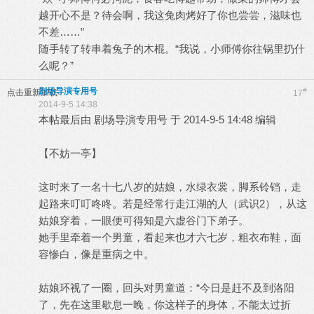
越开心不是？待会啊，我这兔肉烤好了你也尝尝，滋味也
不差……”
随手转了转串着兔子的木棍。“我说，小师傅你往锅里扔什
么呢？”
剧场导演专用号
#
点击重新加载
17
2014-9-5 14:38
本帖最后由 剧场导演专用号 于 2014-9-5 14:48 编辑
【不妨一亭】
这时来了一名十七八岁的姑娘，水绿衣裳，脚系铃铛，走
起路来叮叮咚咚。若是经常行走江湖的人（武识2），从这
姑娘穿着，一眼便可得知是六虚谷门下弟子。
她手里牵着一个男童，看起来也才六七岁，粗衣布鞋，面
容惨白，像是重病之中。
姑娘环视了一圈，回头对男童道：“今日是赶不及到洛阳
了，先在这里歇息一晚，你这样子的身体，不能太过折