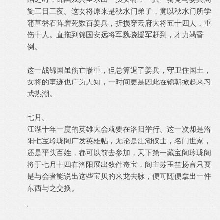
旋三日三夜。这女将原来是秋水门弟子，竟以秋水门所学
蒲草磐石阵磨死数百姜兵，折损穿云府大将五十四人，重
伤十人。直拖到锦国安远将军魏骁援军赶到，才力竭昏
倒。
这一战锦国虽伤亡惨重，但总算退了姜兵，守卫住国土，
女将的事迹也广为人知，一时间更是因此在锦朝掀起来习
武热潮。
七月。
江湖十年一度的英雄大会就要在洛阳举行。这一次却是洛
阳七宝玲珑阁广发英雄帖，无论是江湖侠士，名门世家，
还是平头百姓，都可以前去参加，天下第一藏宝阁玲珑阁
将于七月十四在洛阳展出数件奇宝，阁主苏玉笙扬言只要
是与会者能说出这些宝贝的来龙去脉，便可随便拿出一件
东西与之交换。