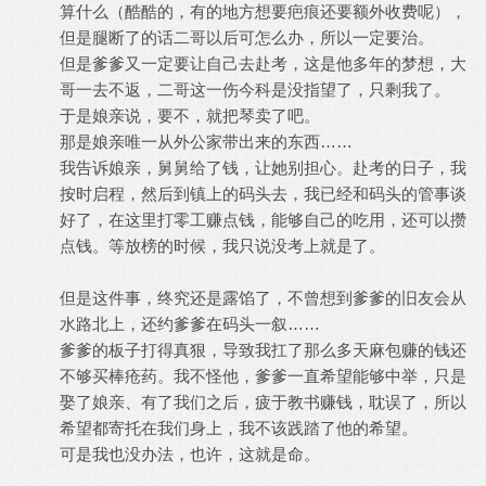
算什么（酷酷的，有的地方想要疤痕还要额外收费呢），
但是腿断了的话二哥以后可怎么办，所以一定要治。
但是爹爹又一定要让自己去赴考，这是他多年的梦想，大
哥一去不返，二哥这一伤今科是没指望了，只剩我了。
于是娘亲说，要不，就把琴卖了吧。
那是娘亲唯一从外公家带出来的东西……
我告诉娘亲，舅舅给了钱，让她别担心。赴考的日子，我
按时启程，然后到镇上的码头去，我已经和码头的管事谈
好了，在这里打零工赚点钱，能够自己的吃用，还可以攒
点钱。等放榜的时候，我只说没考上就是了。
但是这件事，终究还是露馅了，不曾想到爹爹的旧友会从
水路北上，还约爹爹在码头一叙……
爹爹的板子打得真狠，导致我扛了那么多天麻包赚的钱还
不够买棒疮药。我不怪他，爹爹一直希望能够中举，只是
娶了娘亲、有了我们之后，疲于教书赚钱，耽误了，所以
希望都寄托在我们身上，我不该践踏了他的希望。
可是我也没办法，也许，这就是命。