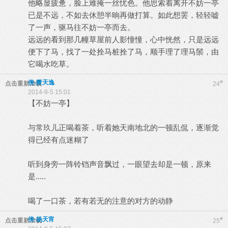
他略显疲惫，脸上难掩一丝忧色。他思索着离开不妨一亭
已是不远，不如去休憩半晌再做打算。如此想罢，轻轻嘘
了一声，驱马往不妨一亭而去。
远远的看到那几幢草屋前人影憧憧，心中恍然，只是远远
便下了马，找了一处拴马桩拴了马，顺手理了理马鬃，由
它喝水吃草。
侠-萧天逸
#
点击重新加载
24
2014-9-5 15:01
【不妨一亭】
与常玖儿正喝着茶，听着她天南地北的一顿乱侃，逐渐觉
得已经有点迷糊了
听到身旁一阵铃铛声音飘过，一眼望去却是一顿，原来
是.....
喝了一口茶，若有若无的注意的对方的动静
侠·杨天宵
#
点击重新加载
25