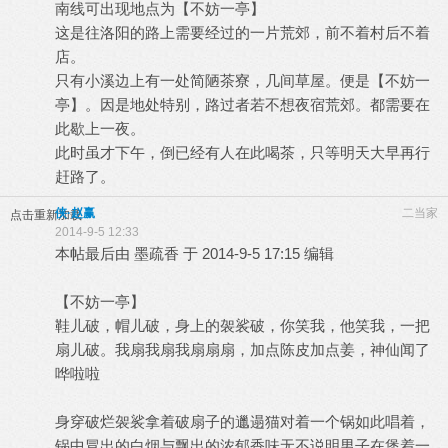
南线可出现地点为【不妨一亭】
这是往洛阳的路上需要经过的一片荒郊，前不着村后不着
店。
只有小溪边上有一处简陋茶寮，几间草屋。便是【不妨一
亭】。因是地处特别，路过者若不想夜宿荒郊。都需要在
此歇上一夜。
此时虽才下午，倒已经有人在此喝茶，只等明天大早再行
赶路了。
侠·赵赢
二当家
点击重新加载
2014-9-5 12:33
本帖最后由 墨疏香 于 2014-9-5 17:15 编辑
【不妨一亭】
鞋儿破，帽儿破，身上的袈裟破，你笑我，他笑我，一把
扇儿破。我扇我扇我扇扇扇，加点陈皮加点姜，神仙闻了
哗啦啦
身穿破烂袈裟拿着破扇子的邋遢猫对着一个锅如此唱着，
锅中冒出的白烟与飘出的浓郁香味无不说明男子在煲着一