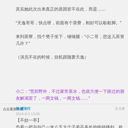
其实她此次出来真正的原因皆不在此，而是……
“天逸哥哥，快点呀，前面有个茶寮，刚好可以歇歇脚。”
来到茶寮，找个凳子坐下，锤锤腿：“小二哥，您这儿茶资
几许？”
（演员不在的时候，挂机跟随萧天逸）
小二：“荒郊野外，不过家常茶水，也就方便一下路过的朋
友解渴罢了，一两文钱，一两文钱……”
侠·谢沧行
五当家
点击重新加载
2014-9-5 13:00
【不妨一亭】
负着一把与自己一米八五大个子差不多长的铁链锈剑，拎