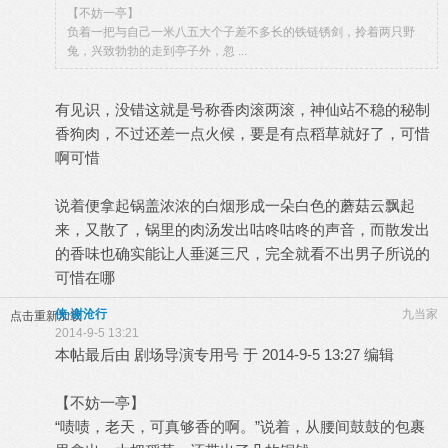
【不妨一亭】
负着一把与自己一米八五大个子差不多长的铁链锈剑，拎着两只野
兔，兴致勃勃的走到亭子外，忽 ...
有见识，没错这就是号称香肉滚两滚，神仙站不稳的秘制
香狗肉，不过还差一点火候，要是有点稻草就好了，可惜
啊可惜
说着便拿起锅盖浓浓的白烟形成一朵白色的蘑菇云飘起
来，又散了，锅里的肉汤发出咕咚咕咚的声音，而散发出
的香味也确实能让人垂涎三尺，完全就看不出男子所说的
可惜在哪
侠·谢沧行
九当家
点击重新加载
2014-9-5 13:21
本帖最后由 剧场导演专用号 于 2014-9-5 13:27 编辑
【不妨一亭】
“啧啧，老天，可真够香的啊。”说着，从腰间鼓鼓的包裹