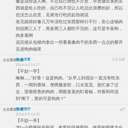
像是说你这人啊。不过自己倒也不介意，毕竟做出来的东
西就是给人吃的，自己吃不完让人吃总比浪费的好，所以
也没怎么在意，见谢沧行吃的起劲就说
老兄搞得好像几万年没吃过东西那样行不行，安心这锅肉
别说两三人了，再多两三人都吃不完的，这可是半条狗，
肉多着咧
说完便从包袱内拿出一些看着像肉干的东西一点点的掰开
丢进狗肉锅里
侠·杨天宵
十五当家
点击重新加载
2014-9-5 14:27
【不妨一亭】
咻咻......“好香！这是狗肉。”从早上到现在一直没有吃东
西，一闻到香味，便两腿发软，口水直流。急忙凑了过
去，望着喷香的狗肉，两眼发直的盯着锅，对着和尚说
到“阁下，煲的可是狗肉？”
侠·谢沧行
#
点击重新加载
16
2014-9-5 14:30
【不妨一亭】
“欸~小师傅何必拘泥，食客吃得越带劲，做菜的师傅才会