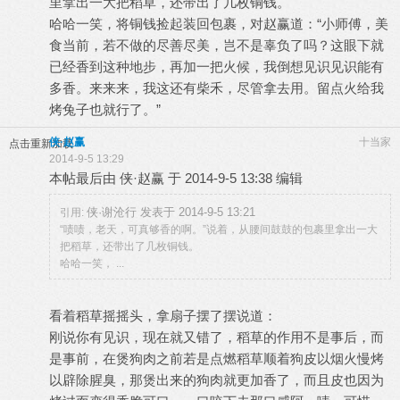
里拿出一大把稻草，还带出了几枚铜钱。
哈哈一笑，将铜钱捡起装回包裹，对赵赢道：“小师傅，美
食当前，若不做的尽善尽美，岂不是辜负了吗？这眼下就
已经香到这种地步，再加一把火候，我倒想见识见识能有
多香。来来来，我这还有柴禾，尽管拿去用。留点火给我
烤兔子也就行了。”
侠·赵赢
十当家
点击重新加载
2014-9-5 13:29
本帖最后由 侠·赵赢 于 2014-9-5 13:38 编辑
侠·谢沧行 发表于 2014-9-5 13:21
引用:
“啧啧，老天，可真够香的啊。”说着，从腰间鼓鼓的包裹里拿出一大
把稻草，还带出了几枚铜钱。
哈哈一笑， ...
看着稻草摇摇头，拿扇子摆了摆说道：
刚说你有见识，现在就又错了，稻草的作用不是事后，而
是事前，在煲狗肉之前若是点燃稻草顺着狗皮以烟火慢烤
以辟除腥臭，那煲出来的狗肉就更加香了，而且皮也因为