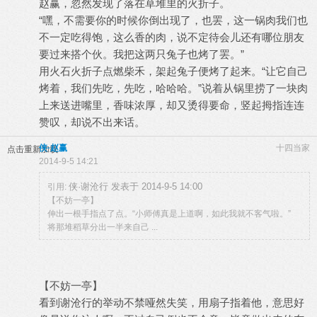
赵赢，忽然发现了落在草堆里的火折子。
“嘿，不需要你的时候你倒出现了，也罢，这一锅肉我们也
不一定吃得饱，这么香的肉，说不定待会儿还有哪位朋友
要过来搭个伙。我把这两只兔子也烤了罢。”
用火石火折子点燃柴禾，架起兔子便烤了起来。“让它自己
烤着，我们先吃，先吃，哈哈哈。”说着从锅里捞了一块肉
上来送进嘴里，香味浓厚，却又烫得要命，竖起拇指连连
赞叹，却说不出来话。
侠·赵赢
十四当家
点击重新加载
2014-9-5 14:21
侠·谢沧行 发表于 2014-9-5 14:00
引用:
【不妨一亭】
伸出一根手指点了点。“小师傅真是上道啊，如此我就不客气啦。”
将那堆稻草分出一半来自己 ...
【不妨一亭】
看到谢沧行的举动不禁哑然失笑，用扇子指着他，意思好