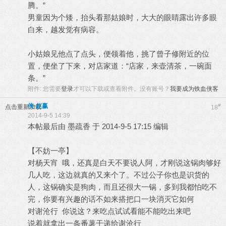
腾。”
男童因为个矮，抬头看那姑娘时，大大的眼睛露出许多眼
白来，越发觉有病容。
小姑娘见他点了点头，便领着他，挑了曾子修附近的位
置，便坐了下来，对店家道：“店家，来壶清茶，一碗面
条。”
附件:
您需要
登录
才可以下载或查看附件。没有账号？
我要成为铁血侠客
侠·赵赢
#
点击重新加载
18
2014-9-5 14:39
本帖最后由 墨疏香 于 2014-9-5 17:15 编辑
【不妨一亭】
对杨天宵 哦，还真是白天不要说人阿，才刚说这锅肉够好
几人吃，这边就真的又来个了。不过公子你也是识货的
人，这锅确实是狗肉，而且还很大一锅，多到我都怕吃不
完，你要有兴趣的话不如来搭把口一块消灭它如何
对谢沧行 你说这？来吃点试试看能不能吃出来吧
说着就拿出一条番薯干递给谢沧行