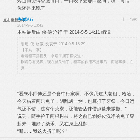
烤过而变得香脆可口，一口咬下去那口感阿，嘖，可惜，
你还是来晚了
侠·谢沧行
十一当家
点击重新加载
2014-9-5 13:42
本帖最后由 侠·谢沧行 于 2014-9-5 14:11 编辑
侠·赵赢 发表于 2014-9-5 13:29
引用:
【不妨一亭】
看着稻草摇摇头，拿扇子摆了摆说道：
刚说你有见识，现在就又错了，稻草的作用不是事后，而是事前，在
煲 ...
“看来小师傅还是个食中行家啊。不像我这大老粗，哈哈，
今天猎着两只兔子，胡乱烤一烤，也算打了牙祭，今日运
气还不错，这有个茶寮，还能管店伴借点盐来撒撒。”
说罢，随手捡了两根树枝，将之前已剥好皮洗净的兔子穿
起来，堆好了柴禾。又在身上乱翻。
“嘶……我这火折子呢？”