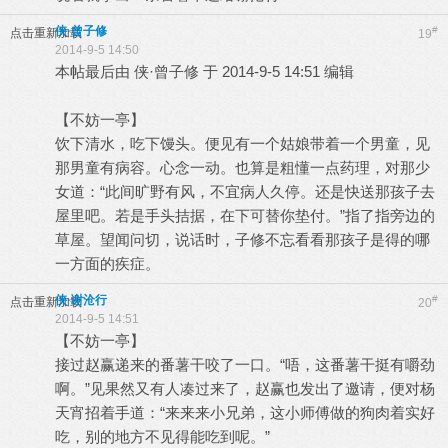
侠·曾子修
#
点击重新加载
19
2014-9-5 14:50
本帖最后由 侠·曾子修 于 2014-9-5 14:51 编辑
【不妨一亭】
饮下清水，吃下馒头。便见有一个姑娘带着一个男童，见
那男童有病容。心念一动。也算是粗懂一点药理，对那少
女道：“此间旷野有风，不宜病人久停。还是快送那孩子去
屋里吧。若是手头拮据，在下可替你垫付。”指了指旁边的
草屋。望闻问切，说话时，子修不忘看看那孩子是得的哪
一方面的疾症。
侠·谢沧行
#
点击重新加载
20
2014-9-5 14:51
【不妨一亭】
接过赵赢递来的番薯干咬了一口。“唔，这番薯干挺有嚼劲
啊。”见果然又有人凑过来了，赵赢也发出了邀请，便对杨
天宵招着手道：“来来来小兄弟，这小师傅做的狗肉着实好
吃，别的地方不见得能吃到呢。”