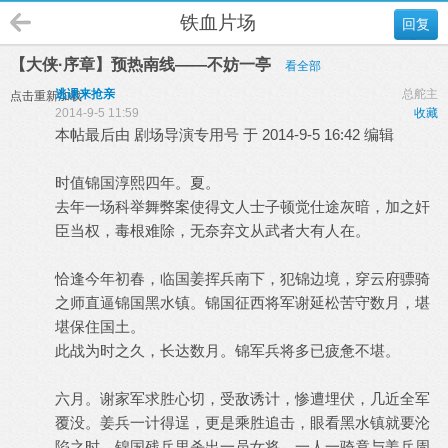
铁血片场
回复
【大侠·序章】预热南线——不妨一亭
看全部
逃课来抢亲
总舵主
点击重新加载
2014-9-5 11:59
收藏
本帖最后由 剧场导演专用号 于 2014-9-5 16:42 编辑
时值锦国淳熙四年。夏。
去年一场科举舞弊案使得文人士子顿觉仕途灰暗，加之奸
臣当权，毒根难除，无奈弃文从武者大有人在。
恰逢今年初春，临国姜挥兵南下，犯锦边境，穿云府骠骑
之师直逼锦国黑水镇。锦国征西将军谢延松苦守数月，堪
堪保住国土。
此战为时之久，长达数月。锦军兵将多已疲惫不堪。
六月。谢家军求胜心切，受敌诱计，惨遭埋伏，几近全军
覆没。姜兵一计得逞，更是乘胜追击，眼看黑水镇就要沦
陷之时，锦国残兵里杀出一员女将，一人一骑竟与姜兵周