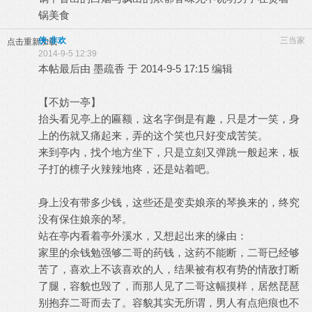
锅美食
侠·非欢
三当家
点击重新加载
2014-9-5 12:39
本帖最后由 墨疏香 于 2014-9-5 17:15 编辑
【不妨一亭】
抬头看见亭上的匾额，这名字倒是有趣，只是才一笑，身
上的伤就又痛起来，弄的这个笑也只好变成苦笑。
来到亭内，找个地方坐下，只是立刻又弹跳一般起来，板
子打的檩子火辣辣地疼，还是站着吧。
身上没有带多少钱，这些还是变卖娘亲的琴换来的，终究
没有保住娘亲的琴。
站在亭内看着亭外溪水，又想起出来的缘由：
家里的余钱勉强够二哥的药钱，这药不能断，二哥已经够
苦了，喜欢上不该喜欢的人，结果被有权有势的情敌打断
了腿，容貌也毁了，而那人见了二哥这幅摸样，居然琵琶
别抱弃二哥而去了。容貌其实无所谓，男人有点疤痕也不