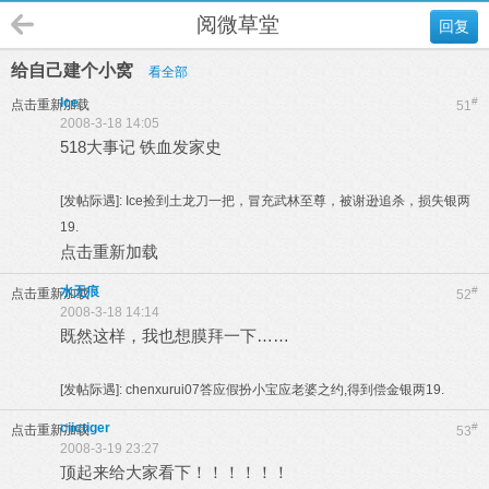
阅微草堂
回复
给自己建个小窝
看全部
Ice
#
点击重新加载
51
2008-3-18 14:05
518大事记
铁血发家史
[发帖际遇]:
Ice捡到土龙刀一把，冒充武林至尊，被谢逊追杀，损失银两
19.
点击重新加载
水无痕
#
点击重新加载
52
2008-3-18 14:14
既然这样，我也想膜拜一下……
[发帖际遇]:
chenxurui07答应假扮小宝应老婆之约,得到偿金银两19.
ciictiger
#
点击重新加载
53
2008-3-19 23:27
顶起来给大家看下！！！！！！