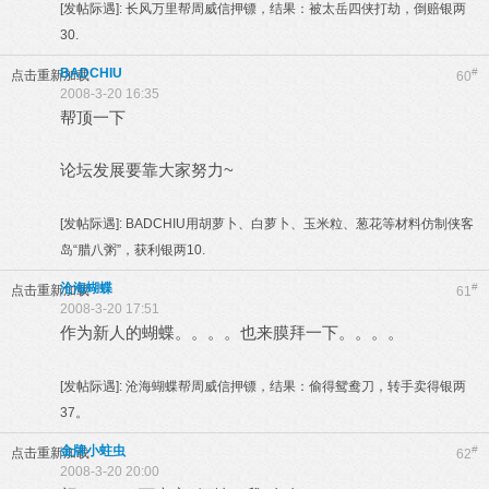
[发帖际遇]:
长风万里帮周威信押镖，结果：被太岳四侠打劫，倒赔银两
30.
BADCHIU
#
点击重新加载
60
2008-3-20 16:35
帮顶一下
论坛发展要靠大家努力~
[发帖际遇]:
BADCHIU用胡萝卜、白萝卜、玉米粒、葱花等材料仿制侠客
岛“腊八粥”，获利银两10.
沧海蝴蝶
#
点击重新加载
61
2008-3-20 17:51
作为新人的蝴蝶。。。。也来膜拜一下。。。。
[发帖际遇]:
沧海蝴蝶帮周威信押镖，结果：偷得鸳鸯刀，转手卖得银两
37。
金牌小蛀虫
#
点击重新加载
62
2008-3-20 20:00