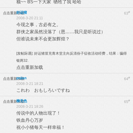
额~~ BS一下大家 牺牲了我 哈哈
好运猪
#
点击重新加载
63
2008-3-20 21:11
今现之事，古必有之。
群侠之家虽然没落了（恩……我只是听说过）
但谁说未来不会更加辉煌？
[发帖际遇]:
好运猪冒充青木堂主向反清份子征收活动经费，结果：骗得
银两32.
点击重新加载
pojian
#
点击重新加载
64
2008-3-21 18:21
これわ おもしろいですね
柳无色
#
点击重新加载
65
2008-3-21 18:26
传说中的人物出现了！
铁血丹心万岁
祝小小猪每天一样幸福！