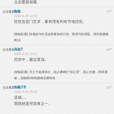
点击重新加载
耿鬼
#
点击重新加载
57
2008-3-20 12:56
挖坟也是门艺术，要有理有利有节地挖坟。
[发帖际遇]:
耿鬼参与红花会陈家洛的计划：叛变勾结清廷，得到赏赐银
两19.
月之子
#
点击重新加载
58
2008-3-20 13:21
挖坟中，建议置顶。
[发帖际遇]:
月之子挺身而出，阻止萧峰打“段正淳”，阻止失败，阿朱遇
难，花银两8帮助萧峰安葬阿朱.
长风万里
#
点击重新加载
59
2008-3-20 15:18
這個.....
我曾經是挖墳者之一。