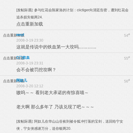
[发帖际遇]:
参与红花会陈家洛的计划：ciictiger向清廷告密，遭到红花会
追杀损失银两24.
点击重新加载
weyl
#
点击重新加载
54
2008-3-19 23:30
这就是传说中的铁血第一大坟吗…………
C门炊血
#
点击重新加载
55
2008-3-19 23:31
会不会被罚挖坟啊？
阿奴儿
#
点击重新加载
56
2008-3-20 12:12
嗷呜～～ 看到老大承诺的有惊喜喵～
老大啊 那么多年了 乃该兑现了吧～～～
[发帖际遇]:
阿奴儿在华山山谷捡到被令狐冲打落的宝剑，送回给宁女
侠，宁女侠感谢万分，送你银两20.