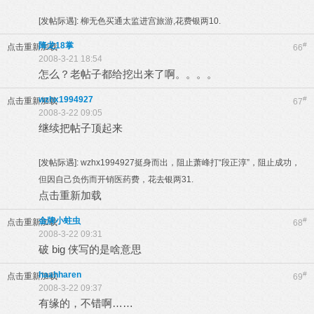
[发帖际遇]:
柳无色买通太监进宫旅游,花费银两10.
降龙18掌
#
点击重新加载
66
2008-3-21 18:54
怎么？老帖子都给挖出来了啊。。。。
wzhx1994927
#
点击重新加载
67
2008-3-22 09:05
继续把帖子顶起来
[发帖际遇]:
wzhx1994927挺身而出，阻止萧峰打“段正淳”，阻止成功，
但因自己负伤而开销医药费，花去银两31.
点击重新加载
金牌小蛀虫
#
点击重新加载
68
2008-3-22 09:31
破 big 侠写的是啥意思
haahharen
#
点击重新加载
69
2008-3-22 09:37
有缘的，不错啊……