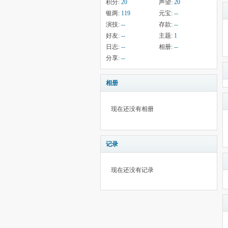
积分:
20
声望:
20
银两:
119
元宝:
--
演技:
--
存款:
--
好友:
--
主题:
1
日志:
--
相册:
--
分享:
--
相册
现在还没有相册
记录
现在还没有记录