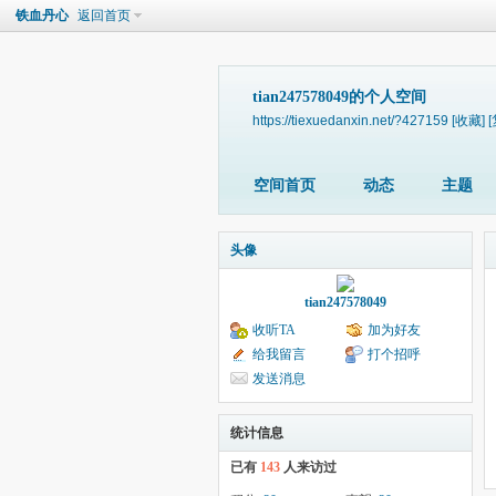
铁血丹心
返回首页
tian247578049的个人空间
https://tiexuedanxin.net/?427159
[收藏]
空间首页
动态
主题
头像
tian247578049
收听TA
加为好友
给我留言
打个招呼
发送消息
统计信息
已有
143
人来访过