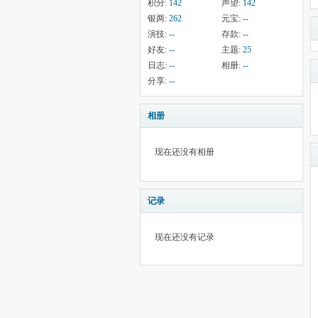
积分:
142
声望:
142
银两:
262
元宝:
--
演技:
--
存款:
--
好友:
--
主题:
25
日志:
--
相册:
--
分享:
--
相册
现在还没有相册
记录
现在还没有记录