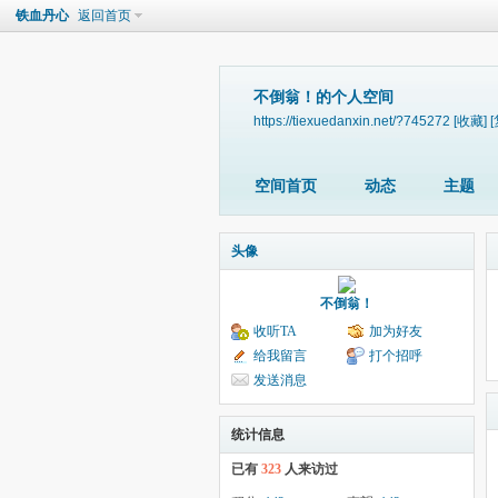
铁血丹心
返回首页
不倒翁！的个人空间
https://tiexuedanxin.net/?745272
[收藏]
空间首页
动态
主题
头像
不倒翁！
收听TA
加为好友
给我留言
打个招呼
发送消息
统计信息
已有
323
人来访过