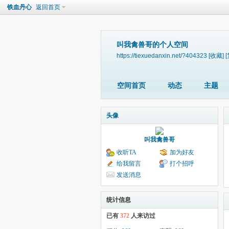
铁血丹心
返回首页
叫我禽兽哥的个人空间
https://tiexuedanxin.net/?404323
[收藏]
空间首页
动态
主题
头像
叫我禽兽哥
收听TA
加为好友
给我留言
打个招呼
发送消息
统计信息
已有
372
人来访过