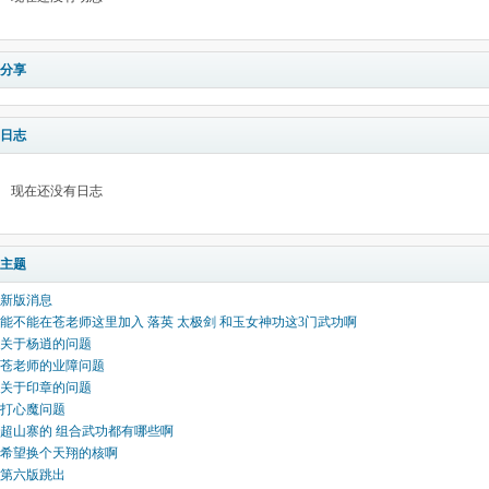
分享
日志
现在还没有日志
主题
新版消息
能不能在苍老师这里加入 落英 太极剑 和玉女神功这3门武功啊
关于杨逍的问题
苍老师的业障问题
关于印章的问题
打心魔问题
超山寨的 组合武功都有哪些啊
希望换个天翔的核啊
第六版跳出