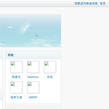
我要成为铁血侠客
登录
好友
陈建北
biantouen
谷辰
瑞奇王者
k86095