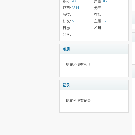
积分:
968
声望:
968
银两:
3314
元宝:
--
演技:
--
存款:
--
好友:
5
主题:
17
日志:
--
相册:
--
分享:
--
相册
现在还没有相册
记录
现在还没有记录