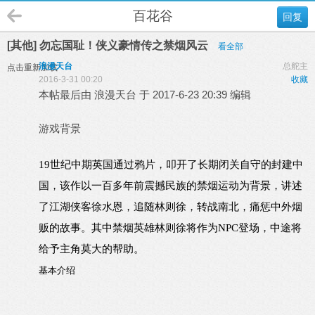
百花谷
回复
[其他] 勿忘国耻！侠义豪情传之禁烟风云
看全部
浪漫天台
总舵主
点击重新加载
2016-3-31 00:20
收藏
本帖最后由 浪漫天台 于 2017-6-23 20:39 编辑
游戏背景
19世纪中期英国通过鸦片，叩开了长期闭关自守的封建中
国，该作以一百多年前震撼民族的禁烟运动为背景，讲述
了江湖侠客徐水恩，追随林则徐，转战南北，痛惩中外烟
贩的故事。其中禁烟英雄林则徐将作为NPC登场，中途将
给予主角莫大的帮助。
基本介绍