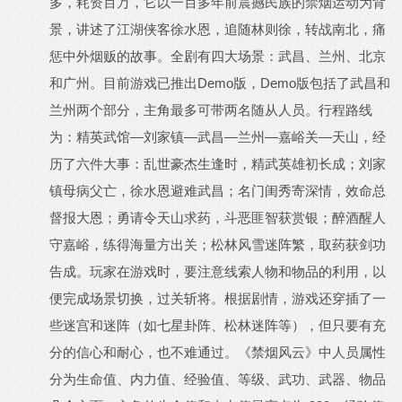
多，耗资百万，它以一百多年前震撼民族的禁烟运动为背
景，讲述了江湖侠客徐水恩，追随林则徐，转战南北，痛
惩中外烟贩的故事。全剧有四大场景：武昌、兰州、北京
和广州。目前游戏已推出Demo版，Demo版包括了武昌和
兰州两个部分，主角最多可带两名随从人员。行程路线
为：精英武馆—刘家镇—武昌—兰州—嘉峪关—天山，经
历了六件大事：乱世豪杰生逢时，精武英雄初长成；刘家
镇母病父亡，徐水恩避难武昌；名门闺秀寄深情，效命总
督报大恩；勇请令天山求药，斗恶匪智获赏银；醉酒醒人
守嘉峪，练得海量方出关；松林风雪迷阵繁，取药获剑功
告成。玩家在游戏时，要注意线索人物和物品的利用，以
便完成场景切换，过关斩将。根据剧情，游戏还穿插了一
些迷宫和迷阵（如七星卦阵、松林迷阵等），但只要有充
分的信心和耐心，也不难通过。《禁烟风云》中人员属性
分为生命值、内力值、经验值、等级、武功、武器、物品