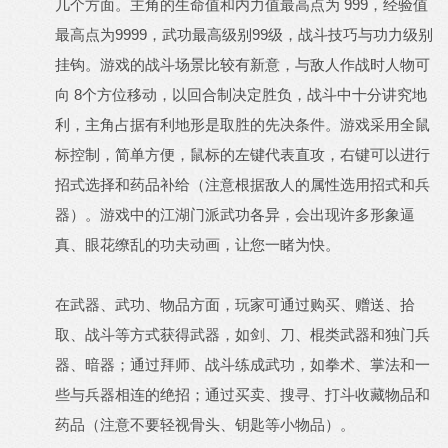
几个方面。主角的生命值和内力值最高点为 999，经验值
最高点为9999，武功最高级别99级，战斗技巧与功力级别
挂钩。游戏的战斗场景比较有新意，与敌人作战时人物可
向 8个方位移动，以回合制决定胜负，战斗中十分讲究地
利，主角占据有利地形是取胜的先决条件。游戏采用全鼠
标控制，简单方便，鼠标的左键代表直攻，右键可以进行
招式选择和药品补给（注意根据敌人的属性选用招式和兵
器）。游戏中的江湖门派武功各异，会出现许多形象逼
真、眼花缭乱的功夫动画，让您一睹为快。
在武器、武功、物品方面，玩家可通过购买、赠送、拾
取、战斗等方式获得武器，如剑、刀、棍类武器和独门兵
器、暗器；通过拜师、战斗练成武功，如拳术、掌法和一
些与兵器相连的绝招；通过买卖、搜寻、打斗收藏物品和
药品（注意不要轻视骨头、钥匙等小物品）。