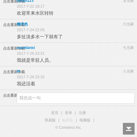
jintian123
五当家
点击重新加载
2017-7-22 18:17
欢迎常来水区转转
柳无色
六当家
点击重新加载
2017-7-24 22:05
多扯淡多水一下就有了
xuantianxi
七当家
点击重新加载
2017-7-26 23:31
我就是常驻人员。
bt
八当家
点击重新加载
2017-7-26 23:32
我还活着
点击重新加载
首页
|
登录
|
注册
简易版
|
触屏版
|
电脑版
|
© Comsenz Inc.