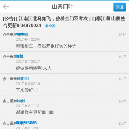
山寨四叶
回复
[公告] [ 江南江北马如飞，曾着金门羽客衣 ] 山寨江湖 山寨整
合更新8.04970034
看全部
mmkgg
#
点击重新加载
101
2017-8-7 22:04
谢谢楼主，看起来很好玩的样子
無影
#
点击重新加载
102
2017-8-7 22:17
越做越精緻啊 大大
wei4582
#
点击重新加载
103
2017-8-8 02:16
下来尝鲜~！
jinjie6
#
点击重新加载
104
2017-8-8 11:37
谢谢楼主更新!!!!!!!!!!!!
请我去吃饭吧
#
点击重新加载
105
2017-8-8 13:07