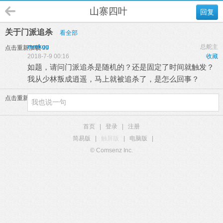
山寨四叶
回复
关于门派追杀
看全部
mmkgg
总舵主
点击重新加载
2018-7-9 00:16
收藏
如题，请问门派追杀是随机的？还是固定了时间就触发？
我从少林叛成逍遥，马上就被追杀了，是怎么回事？
点击重新加载
首页
|
登录
|
注册
简易版
|
触屏版
|
电脑版
|
© Comsenz Inc.