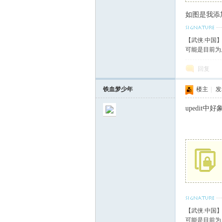
如图是我添
血
【武侠.中国
可能是目前为
回复
铁血梦少年
楼主
|
发表
upedit
丹
【武侠.中国
心
可能是目前为