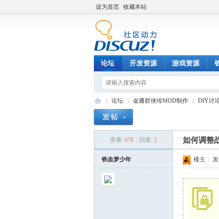
设为首页
收藏本站
论坛
开发资源
游戏资源
论坛
金庸群侠传MOD制作
DIY讨
如何调整
查看:
678
|
回复:
2
铁
»
›
›
铁血梦少年
楼主
|
发表