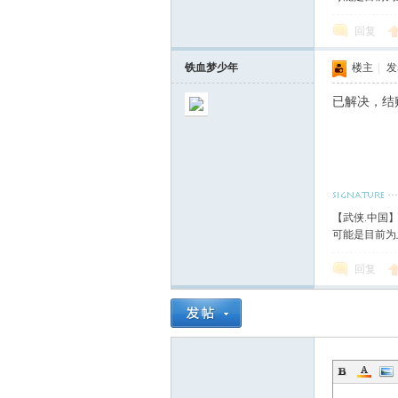
回复
铁血梦少年
楼主
|
发表
已解决，结
【武侠.中国
可能是目前为
回复