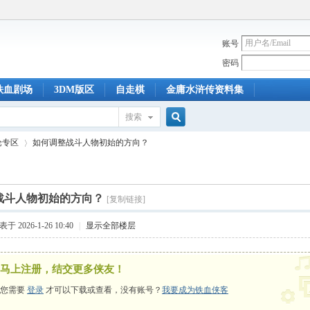
账号
密码
铁血剧场
3DM版区
自走棋
金庸水浒传资料集
搜索
搜
论专区
如何调整战斗人物初始的方向？
索
战斗人物初始的方向？
[复制链接]
›
于 2026-1-26 10:40
|
显示全部楼层
马上注册，结交更多侠友！
您需要
登录
才可以下载或查看，没有账号？
我要成为铁血侠客