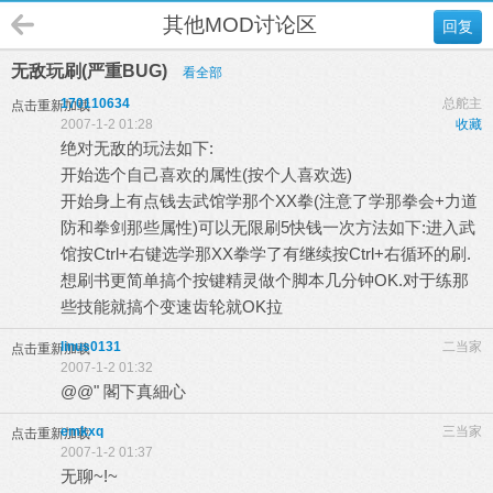
其他MOD讨论区
回复
无敌玩刷(严重BUG)
看全部
170110634
总舵主
点击重新加载
2007-1-2 01:28
收藏
绝对无敌的玩法如下:
开始选个自己喜欢的属性(按个人喜欢选)
开始身上有点钱去武馆学那个XX拳(注意了学那拳会+力道
防和拳剑那些属性)可以无限刷5快钱一次方法如下:进入武
馆按Ctrl+右键选学那XX拳学了有继续按Ctrl+右循环的刷.
想刷书更简单搞个按键精灵做个脚本几分钟OK.对于练那
些技能就搞个变速齿轮就OK拉
linus0131
二当家
点击重新加载
2007-1-2 01:32
@@" 閣下真細心
emkxq
三当家
点击重新加载
2007-1-2 01:37
无聊~!~