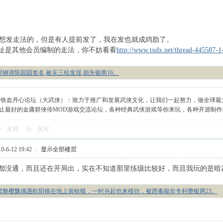
发走法的，但是有人提前发了，我在发也就成鸡肋了。
址是其他会员编制的走法，你不妨看看
http://www.txdx.net/thread-445587-1
邱钢请陈园园签名,被吴三桂发现,损失银两16。
】铁血丹心论坛（大武侠）：致力于推广和发展武侠文化，让我们一起努力，做全球最
止最好的金庸群侠传MOD游戏交流论坛，各种经典武侠游戏等你来玩，各种开源制
支持
反对
-6-12 19:42
|
显示全部楼层
都没通，而且还在开局出，实在不知道那里练级比较好，而且我玩的是暗
雪舞樱飘偶遇欧阳锋在地上装蛤蟆，一时兴起也来模仿，被西毒敲诈专利费银两23。