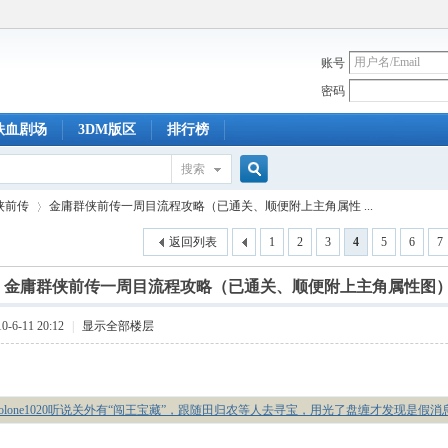
账号
密码
铁血剧场
3DM版区
排行榜
搜索
搜
侠前传
金庸群侠前传一周目流程攻略（已通关、顺便附上主角属性 ...
返回列表
1
2
3
4
5
6
7
索
]
金庸群侠前传一周目流程攻略（已通关、顺便附上主角属性图
›
-6-11 20:12
|
显示全部楼层
solone1020听说关外有“闯王宝藏”，跟随田归农等人去寻宝，用光了盘缠才发现是假