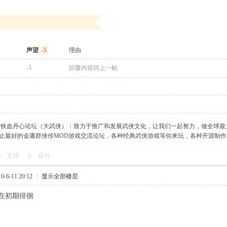
声望
-5
理由
-5
回覆內容同上一帖
】铁血丹心论坛（大武侠）：致力于推广和发展武侠文化，让我们一起努力，做全球最
止最好的金庸群侠传MOD游戏交流论坛，各种经典武侠游戏等你来玩，各种开源制
支持
反对
-6-11 20:12
|
显示全部楼层
在初期徘徊