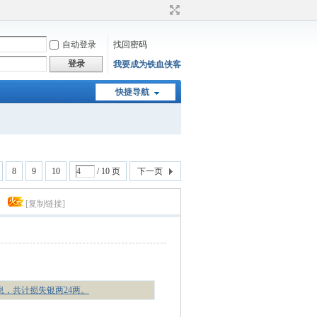
自动登录
找回密码
登录
我要成为铁血侠客
快捷导航
8
9
10
/ 10 页
下一页
）
[复制链接]
消息，共计损失银两24两。