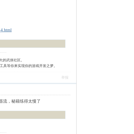
-4.html
大的武侠社区。
作工具等你来实现你的游戏开发之梦。
举报
器流，秘籍练得太慢了