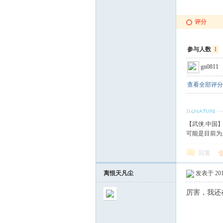
血
评分
参与人数
1
gn0811
查看全部评分
丹
【武侠.中国
可能是目前为
回复
离恨天凡尘
发表于 2010
厉害，我还
心