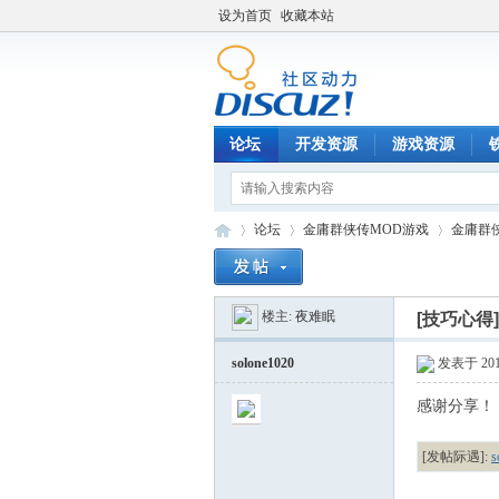
设为首页
收藏本站
论坛
开发资源
游戏资源
论坛
金庸群侠传MOD游戏
金庸群
楼主:
夜难眠
[技巧心得
铁
»
›
›
solone1020
发表于 2010
感谢分享！
[发帖际遇]: