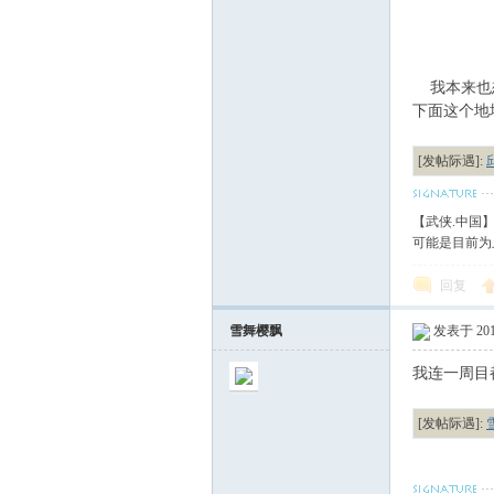
我本来也想
下面这个地
[发帖际遇]:
【武侠.中国
可能是目前为
回复
雪舞樱飘
发表于 2010
我连一周目
[发帖际遇]: