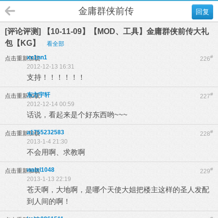
金庸群侠前传
回复
[评论评测] 【10-11-09】【MOD、工具】金庸群侠前传大礼
包【KG】
看全部
xx1nn1
#
点击重新加载
226
2012-12-13 16:31
支持！！！！！！
东方宇轩
#
点击重新加载
227
2012-12-14 00:59
话说，看起来是个好东西哟~~~
a1755232583
#
点击重新加载
228
2013-1-4 21:30
不会用啊、求教啊
walxl1048
#
点击重新加载
229
2013-1-13 22:19
苍天啊，大地啊，是哪个天使大姐把楼主这样的圣人发配
到人间的啊！