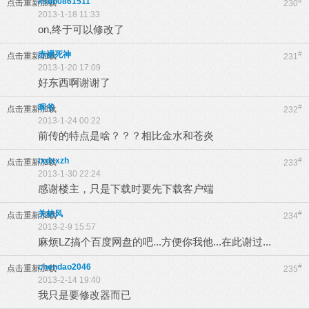
ksbb0861511
#
点击重新加载
230
2013-1-18 11:33
on,终于可以修改了
赤裸死神
#
点击重新加载
231
2013-1-20 17:09
好东西啊谢谢了
晖爷
#
点击重新加载
232
2013-1-24 00:22
前传的特点是啥？？？相比金水和苍炎
txdxxzh
#
点击重新加载
233
2013-1-30 22:24
感谢楼主，只是下载时要先下载客户端
关林风
#
点击重新加载
234
2013-2-9 15:57
麻烦LZ搞个百度网盘的吧...方便你我他...在此谢过...
chendao2046
#
点击重新加载
235
2013-2-14 19:40
我只是要修改器而已