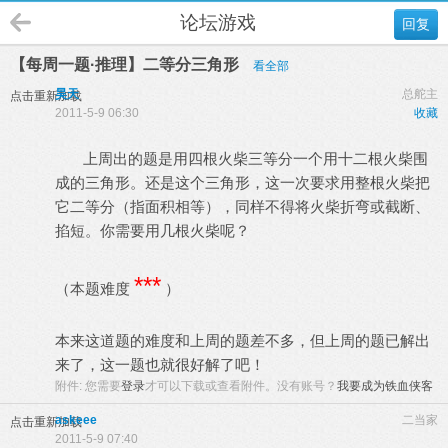
论坛游戏
回复
【每周一题·推理】二等分三角形
看全部
昊天
总舵主
点击重新加载
2011-5-9 06:30
收藏
上周出的题是用四根火柴三等分一个用十二根火柴围
成的三角形。还是这个三角形，这一次要求用整根火柴把
它二等分（指面积相等），同样不得将火柴折弯或截断、
掐短。你需要用几根火柴呢？
***
（本题难度
）
本来这道题的难度和上周的题差不多，但上周的题已解出
来了，这一题也就很好解了吧！
附件:
您需要
登录
才可以下载或查看附件。没有账号？
我要成为铁血侠客
askeee
二当家
点击重新加载
2011-5-9 07:40