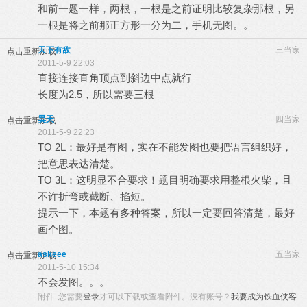
和前一题一样，两根，一根是之前证明比较复杂那根，另
一根是将之前那正方形一分为二，手机无图。。
天下有敌
三当家
点击重新加载
2011-5-9 22:03
直接连接直角顶点到斜边中点就行
长度为2.5，所以需要三根
昊天
四当家
点击重新加载
2011-5-9 22:23
TO 2L：最好是有图，实在不能发图也要把语言组织好，
把意思表达清楚。
TO 3L：这明显不合要求！题目明确要求用整根火柴，且
不许折弯或截断、掐短。
提示一下，本题有多种答案，所以一定要回答清楚，最好
画个图。
askeee
五当家
点击重新加载
2011-5-10 15:34
不会发图。。。
附件:
您需要
登录
才可以下载或查看附件。没有账号？
我要成为铁血侠客