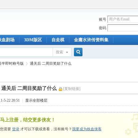
账号
密码
铁血剧场
3DM版区
自走棋
金庸水浒传资料集
搜索
搜
日半即时称号版
通关后 二周目奖励了什么
索
]
通关后 二周目奖励了什么
[复制链接]
›
-5-22 20:51
|
显示全部楼层
马上注册，结交更多侠友！
您需要
登录
才可以下载或查看，没有账号？
我要成为铁血侠客