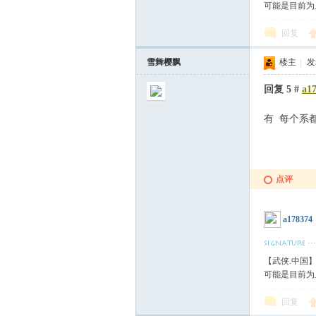
可能是目前为
回复
雪舞樱飘
楼主
|
发表
回复 5 #
a1
有 每个系
点评
a178374
【武侠.中国
可能是目前为
回复