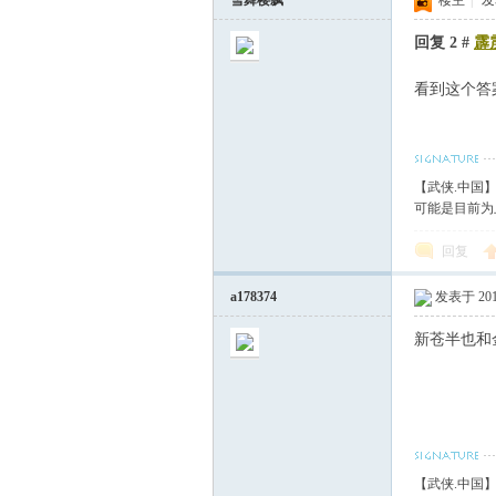
雪舞樱飘
楼主
|
发表
回复 2 #
霹
看到这个答
【武侠.中国
可能是目前为
回复
a178374
发表于 2011
新苍半也和
【武侠.中国