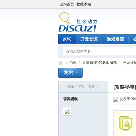
设为首页
收藏本站
论坛
开发资源
游戏资源
论坛
金庸群侠传MOD游戏
苍龙逐
[攻略秘籍
查看:
2174
|
回复:
4
铁
»
›
›
雪舞樱飘
发表于 2011