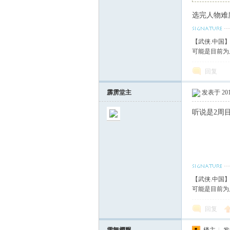
选完人物难
血
【武侠.中国
可能是目前为
回复
霹雳堂主
发表于 2011
听说是2周目
丹
【武侠.中国
可能是目前为
回复
心