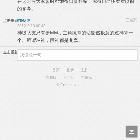
在这时候大家暂时都懒得出资料贴，你得自己多看看以前
的参考。
alwtxgt
三当家
点击重新加载
2012-2-13 00:40
神级队友只有萧MM，主角练拳的话黯然极意的过神算一
个。所谓冲神，段神都是龙套。
点击重新加载
首页
|
登录
|
注册
简易版
|
触屏版
|
电脑版
|
© Comsenz Inc.