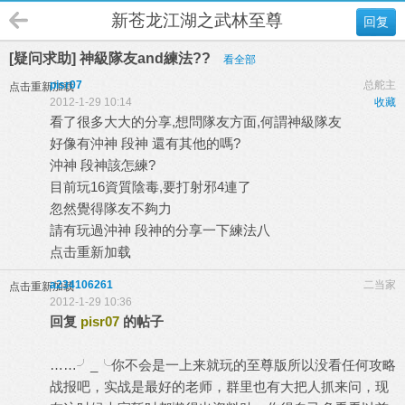
新苍龙江湖之武林至尊
回复
[疑问求助] 神級隊友and練法??
看全部
pisr07
总舵主
点击重新加载
2012-1-29 10:14
收藏
看了很多大大的分享,想問隊友方面,何謂神級隊友
好像有沖神 段神 還有其他的嗎?
沖神 段神該怎練?
目前玩16資質陰毒,要打射邪4連了
忽然覺得隊友不夠力
請有玩過沖神 段神的分享一下練法八
点击重新加载
a234106261
二当家
点击重新加载
2012-1-29 10:36
回复
pisr07
的帖子
……╯_╰你不会是一上来就玩的至尊版所以没看任何攻略
战报吧，实战是最好的老师，群里也有大把人抓来问，现