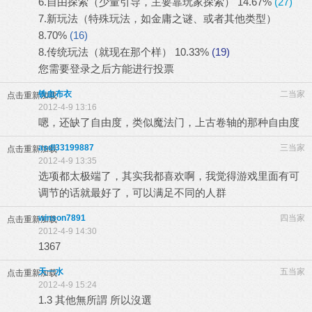
6.自由探索（少量引导，主要靠玩家探索）
14.67%
(27)
7.新玩法（特殊玩法，如金庸之谜、或者其他类型）
8.70%
(16)
8.传统玩法（就现在那个样）
10.33%
(19)
您需要
登录
之后方能进行投票
铁血布衣
二当家
点击重新加载
2012-4-9 13:16
嗯，还缺了自由度，类似魔法门，上古卷轴的那种自由度
asdl33199887
三当家
点击重新加载
2012-4-9 13:35
选项都太极端了，其实我都喜欢啊，我觉得游戏里面有可
调节的话就最好了，可以满足不同的人群
winson7891
四当家
点击重新加载
2012-4-9 14:30
1367
天一水
五当家
点击重新加载
2012-4-9 15:24
1.3 其他無所謂 所以沒選