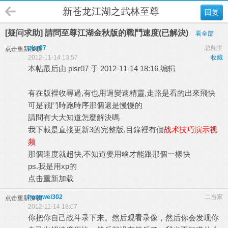
新苍龙江湖之武林至尊
回复
[疑问求助] 請問至尊江湖金秋版的戰鬥速度(已解決)
看全部
pisr07
总舵主
点击重新加载
2012-11-14 13:57
收藏
本帖最后由 pisr07 于 2012-11-14 18:16 编辑
有在版裡收尋過,有也用過變速精靈,走路是看的出來飛快
可是戰鬥時跑時序那個還是慢慢的
請問有大大知道怎麼解決嗎
我下載是直接更新3的完整版,目錄裡有個
战术技巧演示视
频
那個速度就超快,不知道要用啥才能跟那個一樣快
ps.我是用xp的
点击重新加载
hongwei302
二当家
点击重新加载
2012-11-14 18:07
你把你自己战斗录下来。然后观看录像，然后你会发现你