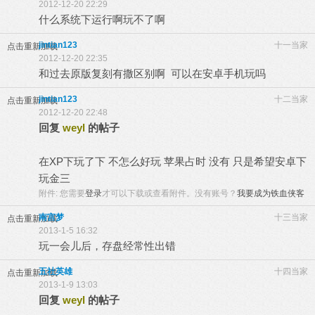
2012-12-20 22:29
什么系统下运行啊玩不了啊
jintian123
十一当家
点击重新加载
2012-12-20 22:35
和过去原版复刻有撒区别啊 可以在安卓手机玩吗
jintian123
十二当家
点击重新加载
2012-12-20 22:48
回复
weyl
的帖子
在XP下玩了下 不怎么好玩 苹果占时 没有 只是希望安卓下
玩金三
附件:
您需要
登录
才可以下载或查看附件。没有账号？
我要成为铁血侠客
南宫梦
十三当家
点击重新加载
2013-1-5 16:32
玩一会儿后，存盘经常性出错
五社英雄
十四当家
点击重新加载
2013-1-9 13:03
回复
weyl
的帖子