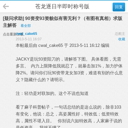
苍龙逐日半即时称号版
回复
[疑问求助] 90资变93资貌似有害无利？（有图有真相）求版
主解答
看全部
cwal_cake65
总舵主
点击重新加载
2013-5-11 16:07
收藏
本帖最后由 cwal_cake65 于 2013-5-11 16:12 编辑
JACKY是玩93资阳刀的，请解答下图。 具体看图，无需
多言。 内力上限降低我就忍了，就暴击加1%，加力护体
降2%。请问你们玩90资带龙女加3资，难道有别的什么意
义？隐藏什么的？请明示。
注：轻功是对联加的。这个不说也知道
看了麻子科普帖子，一句话总结的是这么说的，除非103
有变化，他说：总之，高姿属性好，特效低；低资特效
高，属性不堪入目。 你别说六如特效高，人家麻子说的
是低资高。 我就不懂了