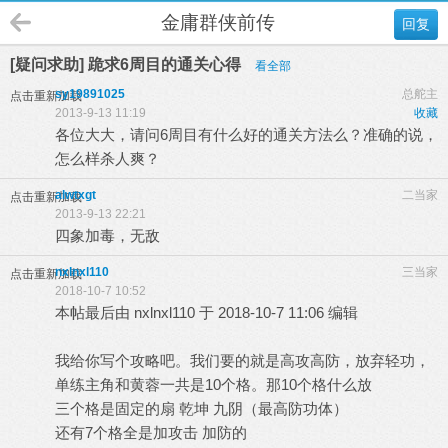
金庸群侠前传
回复
[疑问求助] 跪求6周目的通关心得
看全部
sy19891025
总舵主
点击重新加载
2013-9-13 11:19
收藏
各位大大，请问6周目有什么好的通关方法么？准确的说，
怎么样杀人爽？
alwtxgt
二当家
点击重新加载
2013-9-13 22:21
四象加毒，无敌
nxlnxl110
三当家
点击重新加载
2018-10-7 10:52
本帖最后由 nxlnxl110 于 2018-10-7 11:06 编辑
我给你写个攻略吧。我们要的就是高攻高防，放弃轻功，
单练主角和黄蓉一共是10个格。那10个格什么放
三个格是固定的扇 乾坤 九阴（最高防功体）
还有7个格全是加攻击 加防的