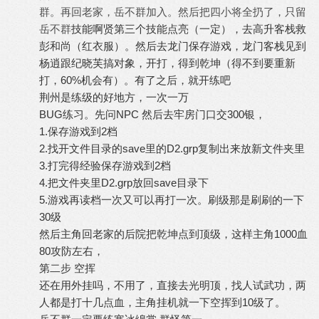
群。再回老家，岳不群加入。然后把四小将全扔了，只留
岳不群
技能啊贤第三个技能点亮（一定），去高升客栈救
彭和尚（红衣服）。然后去龙门保存游戏，龙门客栈见到
杨逍跟纪晓芙搞对象，开打，得到乾坤（得不到要重新
打，60%机会有）。有了之后，就开练吧
荆州是练级的好地方，一次一万
BUG练习。先问NPC 然后去牢房门口交300银，
1.保存游戏到2档
2.找开文件目录的save里的D2.grp复制出来放新文件夹里
3.打完得经验保存游戏到2档
4.把文件夹里D2.grp放回save目录下
5.游戏再读档一次又可以再打一次。刷级那是刷刷的一下
30级
然后主角回老家的后院把乾坤点到顶级，这样主角1000血
80攻防左右，
第二步 空挥
还在用外挂吗，不用了，直接去光明顶，找人试武功，两
人都是打十几点血，主角挂机就一下空挥到10级了。