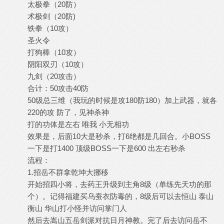
太极拳（20防）
术极剑（20防)
铁拳（10攻）
圣火令
打狗棒（10攻）
阴阳双刃（10攻）
九剑（20攻击）
合计：50攻击40防
50级总三维（我玩的时候是攻180防180）加上武器，就各
220的攻 防了，见神杀神
打的功体是左右 唯我 小无相功
效果是，后面10大是秒杀，打6绝都是几回合。小BOSS
一下是打1400 顶级BOSS一下是600 出左右秒杀
流程：
1.招岳不群拿乾坤大挪移
开始招四小将，去药王升级到主角8级（单练先天功的那
个）。记得福建买乌蚕衣防毒的，8级后可以去恒山 泰山
衡山 华山打小怪并访问掌门人
然后去嵩山五岳剑派对抗日月神教。完了后去访问岳不