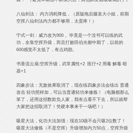
八仙剑法： 内力消耗降低，（原版拖后腿袁大小姐，前期
空挥八仙剑法内力都不够用，太蛋疼！）
宁式一剑：威力改为900， 毕竟是一个没书可以练的武
功，全靠空挥升级，而且打败田伯光都中期了，以前的
600感觉不太低了，有点鸡肋。
书香流云扇:空挥升级，武常属性+2 医疗+2 用毒 解毒 暗
器+1
四象步法：无敌效果取消了，现在练四象步法会练出 普通
攻击 轻功照样加，可以当普通轻功来修炼！（电脑都那么
笨了，还用这招数欺负人家，我有点看不下去，所以就帮
大家把这招取消了！凭硬本事来干一场吧！）
吸星大法，化功大法加强：现在10级不会只吸2位数了！
吸星大法修炼（不是空挥）升级增加内力50点，空挥升级