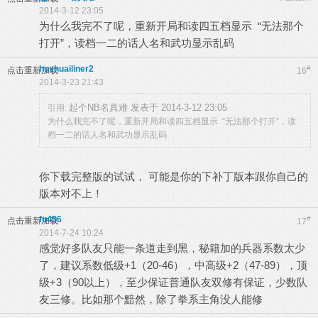
2014-3-12 23:05
为什么我完不了呢，重新开局和读四五档显示 “无法那个
打开”，读档一二的话人名和武功显示乱码
hushuailiner2
#
点击重新加载
16
2014-3-23 21:43
起个NB名真难 发表于 2014-3-12 23:05
引用:
为什么我完不了呢，重新开局和读四五档显示 “无法那个打开”，读
档一二的话人名和武功显示乱码
你下载完整版的试试， 可能是你的下补丁版本跟你自己的
版本对不上！
fu456
#
点击重新加载
17
2014-7-24 10:24
感觉好多队友只能一条道走到黑，秘籍加的兵器系数太少
了，建议系数低级+1（20-46），中高级+2（47-89），顶
级+3（90以上），至少保证普通队友双修有保证，少数队
友三修。比如那个黯然，除了拳系主角没人能修