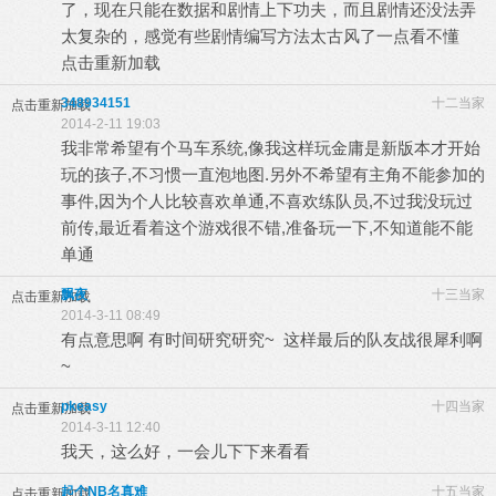
了，现在只能在数据和剧情上下功夫，而且剧情还没法弄
太复杂的，感觉有些剧情编写方法太古风了一点看不懂
点击重新加载
348934151
十二当家
点击重新加载
2014-2-11 19:03
我非常希望有个马车系统,像我这样玩金庸是新版本才开始
玩的孩子,不习惯一直泡地图.另外不希望有主角不能参加的
事件,因为个人比较喜欢单通,不喜欢练队员,不过我没玩过
前传,最近看着这个游戏很不错,准备玩一下,不知道能不能
单通
飘夜
十三当家
点击重新加载
2014-3-11 08:49
有点意思啊 有时间研究研究~ 这样最后的队友战很犀利啊
~
pkeasy
十四当家
点击重新加载
2014-3-11 12:40
我天，这么好，一会儿下下来看看
起个NB名真难
十五当家
点击重新加载