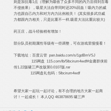
则是加抗毒1点（理解为吸收了众多不同的内力后得到百毒
不侵效果），吸星大法自带同时还20%回血！吸内力的威
力也跟自己内力和对方内力比例相关！ (其实很多武功威
力都跟内力相关，只是比重不一样,吸星大法比重比较大)
药王庄，战斗经验稍有增加！
部分队员初期属性等级有一些调整，可在游戏里慢慢看！
下载地址：百度云管 pan.baidu.com/s/1gdBmVSJ
115网盘 115.com/lb/5lbcirum4wdf#金庸群侠前
传1.22版啸三声改版第0.0107版.rar
115网盘礼包码：5lbcirum4wdf
希望大家一起玩一起讨论，有不合理的地方大家一起商
讨！一起成长！ 本人QQ 463878695 啸三声