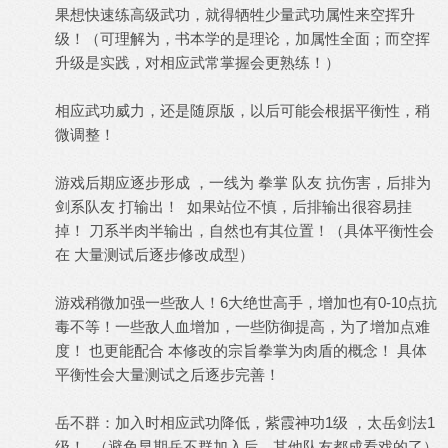
果想快速练高级武功，就得牺牲少量武功属性来空挥升
级！（可理解为，书本学的是理论，加属性全面；而空挥
升级是实践，对相应武常掌握会更熟练！）
相应武功威力，还是随原版，以后可能会根据平衡性，稍
微调整！
游戏后期应逐步形成 ，一线为 拳掌 队友 抗伤害，后排为
剑系队友 打输出！ 如果站位不慎，后排输出很容易挂
掉！ 刀系半肉半输出，自然也有其位置！（具体平衡性会
在 大量测试后逐步修改成型）
游戏稍微加强一些敌人！6大绝世高手，增加也有0-10点抗
毒不等！一些敌人血增加，一些防御提高，为了增加点难
度！ 也更能配合 本修改的宗旨拳掌为肉盾的概念！ 具体
平衡性会大量测试之后逐步完善！
岳不群：加入时相应武功降低，紫霞神功1级 ，太岳剑法1
级！ （避免早期岳不群加入后，其他队友都成看戏的了）