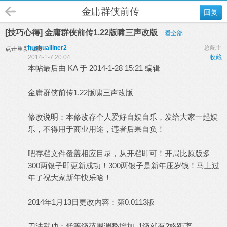
金庸群侠前传
回复
[技巧心得] 金庸群侠前传1.22版啸三声改版
看全部
hushuailiner2
总舵主
点击重新加载
2014-1-7 20:04
收藏
本帖最后由 KA 于 2014-1-28 15:21 编辑
金庸群侠前传1.22版啸三声改版
修改说明：本修改存个人爱好自娱自乐，发给大家一起娱
乐，不得用于商业用途，违者后果自负！
吧存档文件覆盖相应目录，从开档即可！开局比原版多
300两银子即更新成功！300两银子是新年压岁钱！马上过
年了祝大家新年快乐哈！
2014年1月13日更改内容：第0.0113版
刀法武功：低等级范围调整增加 1级就有2格距离