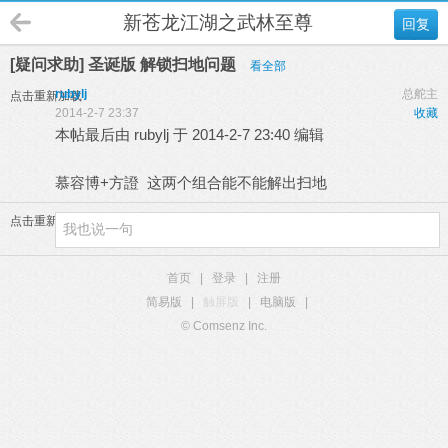
新苍龙江湖之武林至尊
回复
[疑问求助] 圣诞版 解锁扫地问题
看全部
rubylj
总舵主
点击重新加载
2014-2-7 23:37
收藏
本帖最后由 rubylj 于 2014-2-7 23:40 编辑
慕容博+方證 这两个组合能不能解出扫地
点击重新加载
首页
|
登录
|
注册
简易版
|
触屏版
|
电脑版
|
© Comsenz Inc.