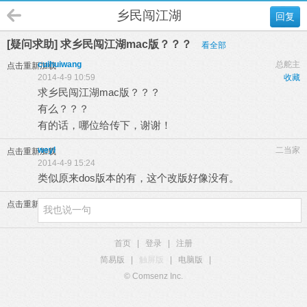
乡民闯江湖
回复
[疑问求助] 求乡民闯江湖mac版？？？
看全部
cuihuiwang
总舵主
点击重新加载
2014-4-9 10:59
收藏
求乡民闯江湖mac版？？？
有么？？？
有的话，哪位给传下，谢谢！
weyl
二当家
点击重新加载
2014-4-9 15:24
类似原来dos版本的有，这个改版好像没有。
点击重新加载
首页
|
登录
|
注册
简易版
|
触屏版
|
电脑版
|
© Comsenz Inc.