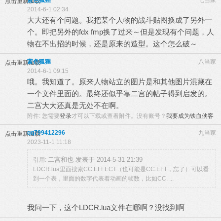
蓝色狐狸
七当家
点击重新加载
2014-6-1 02:34
大大还有个问题。我把某个人物的战斗贴图换成了另外一
个。即把另外的fdx fmp换了过来～但是发现有个问题，人
物在不出招的时候，还是原来的造型。这个怎么破～
蓝色狐狸
八当家
点击重新加载
2014-6-1 09:15
哦。我知道了。原来人物站立的图片是和其他图片混藏在
一个文件里面的。最终还似乎靠二宫的帖子得到启发的。
二宫大大还真是无处不在啊。
附件:
您需要
登录
才可以下载或查看附件。没有账号？
我要成为铁血侠客
qq799412296
九当家
点击重新加载
2023-11-1 11:18
二宫和也 发表于 2014-5-31 21:39
引用:
LDCR.lua里面搜索CC.EFFECT（也可能是CC.EFT，忘了）可以看
到一个表，里面的数字代表着动画的帧数，比如CC. ...
我问一下，这个LDCR.lua文件在哪啊？没找到啊