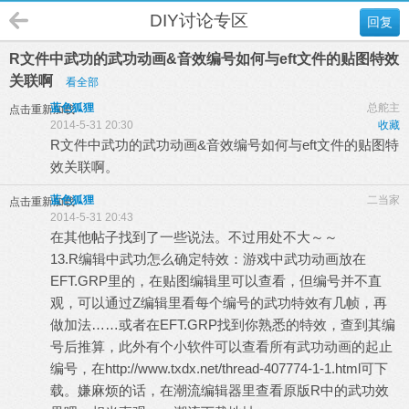
DIY讨论专区
回复
R文件中武功的武功动画&音效编号如何与eft文件的贴图特效
关联啊
看全部
蓝色狐狸
总舵主
点击重新加载
2014-5-31 20:30
收藏
R文件中武功的武功动画&音效编号如何与eft文件的贴图特
效关联啊。
蓝色狐狸
二当家
点击重新加载
2014-5-31 20:43
在其他帖子找到了一些说法。不过用处不大～～
13.R编辑中武功怎么确定特效：游戏中武功动画放在
EFT.GRP里的，在贴图编辑里可以查看，但编号并不直
观，可以通过Z编辑里看每个编号的武功特效有几帧，再
做加法……或者在EFT.GRP找到你熟悉的特效，查到其编
号后推算，此外有个小软件可以查看所有武功动画的起止
编号，在
http://www.txdx.net/thread-407774-1-1.html
可下
载。嫌麻烦的话，在潮流编辑器里查看原版R中的武功效