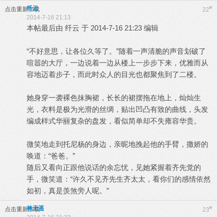
纤云
#
点击重新加载
22
2014-7-16 21:13
本帖最后由 纤云 于 2014-7-16 21:23 编辑
“不好意思，让各位久等了。”随着一声清脆的声音划破了
喧嚣的大厅，一边说着一边从楼上一步步下来，优雅而从
容地迈着步子，而此时众人的目光也都聚焦到了二楼。
她身穿一袭裸色抹胸裙，长长的裙摆拖在地上，灿灿生
光，衣料是极为光滑的丝绸，贴出凹凸有致的曲线，头发
编成样式华丽复杂的盘发，看似简单却不失雍容华贵。
微笑地走到托尼杨的身边，亲昵地挽起他的手臂，撒娇的
唤道：“爸爸。”
随后又看向正跟他说话的余忘忧，见她紧握着齐先觉的
手，微笑道：“许久不见齐先生齐太太，看你们的感情依然
如初，真是羡煞旁人呢。”
林天遥
#
点击重新加载
23