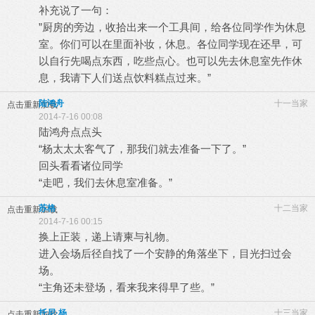
补充说了一句：
”厨房的旁边，收拾出来一个工具间，给各位同学作为休息
室。你们可以在里面补妆，休息。各位同学现在还早，可
以自行先喝点东西，吃些点心。也可以先去休息室先作休
息，我请下人们送点饮料糕点过来。”
陆鸿舟
十一当家
点击重新加载
2014-7-16 00:08
陆鸿舟点点头
“杨太太太客气了，那我们就去准备一下了。”
回头看看诸位同学
“走吧，我们去休息室准备。”
苏格
十二当家
点击重新加载
2014-7-16 00:15
换上正装，递上请柬与礼物。
进入会场后径自找了一个安静的角落坐下，目光扫过会
场。
“主角还未登场，看来我来得早了些。”
托尼·杨
十三当家
点击重新加载