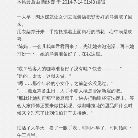
本帖最后由 陶沐媛 于 2014-7-14 01:43 编辑
一大早，陶沐媛就让女佣去服装店把熨烫好的洋装取了回
来。
用衣架撑开来，手指抚摸着上面精巧的绣花，心中满是欢
喜。
”陈妈，一会儿我家君君回来了，先让她去泡泡澡，再带她
打扮一下。她的洋装准备好了，在我这屋。“
”哎？给客人的咖啡准备好了没有哇？快去…………“
”是的，太太，这就去做。“
"嗯……那个年轻的小女仆，之前怎么没见过。"
”……最近筹备生日，人手不够大概是管家新雇的吧。“
”那就让她别再那里傻磨蹭了，快去把咖啡杯清洗摆上。等
会人家师傅还要来做拉花呢。做咖啡拉花的甜品师什么时
候来？别忘了让刘伯伯开车去接他。“
忙活了大半天，看了一眼手表，时间不早了。时间指向下
午三点半。