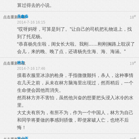
算过得去的小说。
吴鑫淼
#
点击重新加载
18
2014-7-16 16:15
“哎呀妈呀，可算是到了。”让自己的司机把礼物送上，找
到了托尼杨。
“恭喜杨先生啦，闺女长大啦。我刚……刚刚搁路上耽误了
会儿，来的晚、晚了点，还请杨先生海、海、海涵。”
林方
#
点击重新加载
19
2014-7-16 17:46
摸着衣服里冰凉的枪身，手指微微颤抖，杀人，这种事情
在几天之前，从未在林方脑海里出现过，然而稍后，一个
生命便会因他而消失。
然而林方并不害怕，虽然他兴奋的想要把头浸入冰冷的水
里。
大丈夫有所为，有所不为，作为一个中国人，林方为自己
和同学将要做的事感到骄傲，即使家破人亡，也绝不后
悔！
甘小苍
#