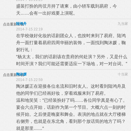
盛装打扮的尚弦月持了请柬，由小轿车载到易府，今
天……会有一出好戏要上演呢。
陆鸿舟
九当家
点击重新加载
2014-7-15 22:19
在学校做好化妆的话剧团众人，也按时来到了易府。陆鸿
舟一面打量着易府四周华丽的装饰，一面找到陶沐媛，鞠
躬行礼：
“杨太太，我们的话剧该在贵府的何处演？另外，又是什么
时间开演？我们可能还需要适应一下场地，对一对台词。”
陶沐媛
十当家
点击重新加载
2014-7-15 22:59
陶沐媛正在迎接各位名流和旧时友人。这时看到陆鸿舟及
他的同学们已经画好妆，穿着戏服来到了易府。
温和地笑笑：“已经装扮好了吗……各位同学真是有心了。
宴会六点开始，话剧作为第一个节目。大概六点一刻的时
候开始。之后便是晚宴和舞会。表演的地点就在大厅楼梯
右侧旁，也就是在东北角，看到那个放话筒的地方了吗？
就是那里……“