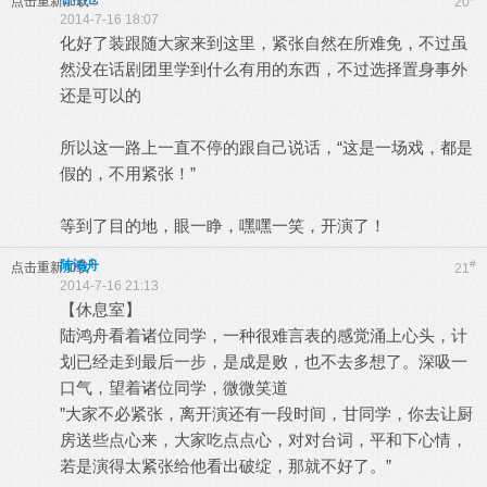
点击重新加载
20
2014-7-16 18:07
化好了装跟随大家来到这里，紧张自然在所难免，不过虽
然没在话剧团里学到什么有用的东西，不过选择置身事外
还是可以的
所以这一路上一直不停的跟自己说话，“这是一场戏，都是
假的，不用紧张！”
等到了目的地，眼一睁，嘿嘿一笑，开演了！
陆鸿舟
#
点击重新加载
21
2014-7-16 21:13
【休息室】
陆鸿舟看着诸位同学，一种很难言表的感觉涌上心头，计
划已经走到最后一步，是成是败，也不去多想了。深吸一
口气，望着诸位同学，微微笑道
”大家不必紧张，离开演还有一段时间，甘同学，你去让厨
房送些点心来，大家吃点点心，对对台词，平和下心情，
若是演得太紧张给他看出破绽，那就不好了。”