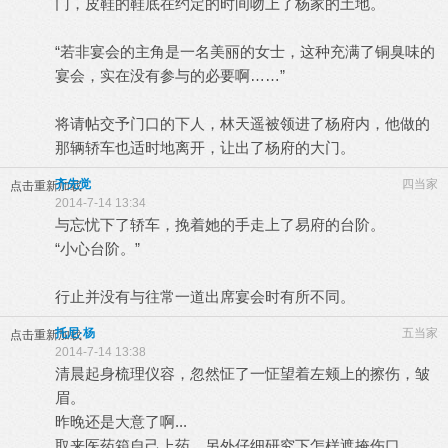
门，皮鞋的鞋底在约定的时间吻上了杨家的土地。
“若非宴会的主角是一名美丽的女士，这种充满了铜臭味的
宴会，实在没有参与的必要啊……”
将请帖交予门口的下人，林天遥被领进了杨府内，他做的
那辆轿车也适时地离开，让出了杨府的大门。
齐先觉
四当家
点击重新加载
2014-7-14 13:34
与忘忧下了轿车，挽着她的手走上了易府的台阶。
“小心台阶。”
行止并没有与往常一道出席宴会时有所不同。
托尼·杨
五当家
点击重新加载
2014-7-14 13:38
清晨起身梳理仪容，忽然怔了一怔望着左颊上的擦伤，皱
眉。
昨晚还是大意了啊...
取来医药箱自己上药，另外仔细研究下怎样遮掩伤口。