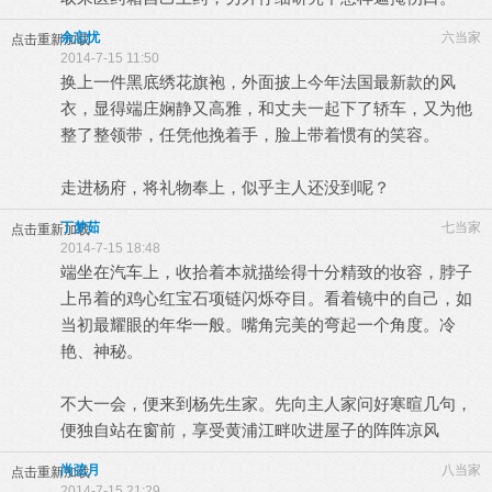
余忘忧
六当家
点击重新加载
2014-7-15 11:50
换上一件黑底绣花旗袍，外面披上今年法国最新款的风
衣，显得端庄娴静又高雅，和丈夫一起下了轿车，又为他
整了整领带，任凭他挽着手，脸上带着惯有的笑容。
走进杨府，将礼物奉上，似乎主人还没到呢？
丁梦茹
七当家
点击重新加载
2014-7-15 18:48
端坐在汽车上，收拾着本就描绘得十分精致的妆容，脖子
上吊着的鸡心红宝石项链闪烁夺目。看着镜中的自己，如
当初最耀眼的年华一般。嘴角完美的弯起一个角度。冷
艳、神秘。
不大一会，便来到杨先生家。先向主人家问好寒暄几句，
便独自站在窗前，享受黄浦江畔吹进屋子的阵阵凉风
尚弦月
八当家
点击重新加载
2014-7-15 21:29