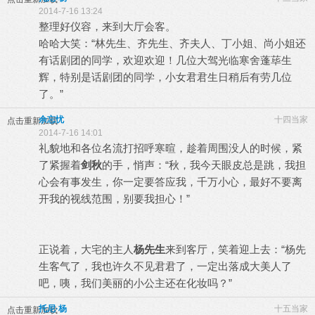
2014-7-16 13:24
整理好仪容，来到大厅会客。
哈哈大笑：“林先生、齐先生、齐夫人、丁小姐、尚小姐还
有话剧团的同学，欢迎欢迎！几位大驾光临寒舍蓬荜生
辉，特别是话剧团的同学，小女君君生日稍后有劳几位
了。”
余忘忧
十四当家
点击重新加载
2014-7-16 14:01
礼貌地和各位名流打招呼寒暄，趁着周围没人的时候，紧
了紧握着
剑秋
的手，悄声：“秋，我今天眼皮总是跳，我担
心会有事发生，你一定要答应我，千万小心，最好不要离
开我的视线范围，别要我担心！”
正说着，大宅的主人
杨先生
来到客厅，笑着迎上去：“杨先
生客气了，我也许久不见君君了，一定出落成大美人了
吧，咦，我们美丽的小公主还在化妆吗？”
托尼·杨
十五当家
点击重新加载