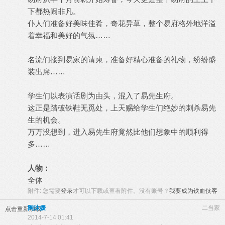
下都热闹非凡。
仆人们准备好美味佳肴，奇花异草，整个易府格外地洋溢
着幸福和美好的气氛……
名流们接到易家的请柬，准备好精心准备的礼物，纷纷盛
装出席……
学生们以表演话剧为由头，混入了易先生府。
这正是踏破铁鞋无觅处，上天赐给学生们绝妙的刺杀易先
生的机会。
万万没想到，进入易先生府竟然比他们想象中的顺利得
多……
人物：
全体
附件:
您需要
登录
才可以下载或查看附件。没有账号？
我要成为铁血侠客
陶沐媛
二当家
点击重新加载
2014-7-14 01:41