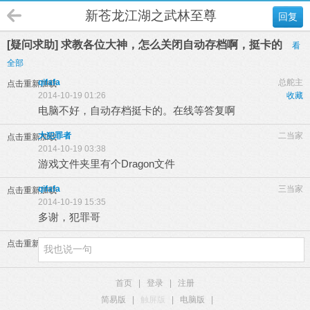
新苍龙江湖之武林至尊
回复
[疑问求助] 求教各位大神，怎么关闭自动存档啊，挺卡的
看
全部
qifafa
总舵主
点击重新加载
2014-10-19 01:26
收藏
电脑不好，自动存档挺卡的。在线等答复啊
大犯罪者
二当家
点击重新加载
2014-10-19 03:38
游戏文件夹里有个Dragon文件
qifafa
三当家
点击重新加载
2014-10-19 15:35
多谢，犯罪哥
点击重新加载
首页
|
登录
|
注册
简易版
|
触屏版
|
电脑版
|