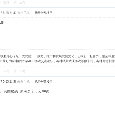
支持
反对
-5-25 21:52
来自手机
|
显示全部楼层
远图
】铁血丹心论坛（大武侠）：致力于推广和发展武侠文化，让我们一起努力，做全球最
止最好的金庸群侠传MOD游戏交流论坛，各种经典武侠游戏等你来玩，各种开源制
支持
反对
-5-25 21:53
来自手机
|
显示全部楼层
： 穷凶极恶=原著名字：云中鹤