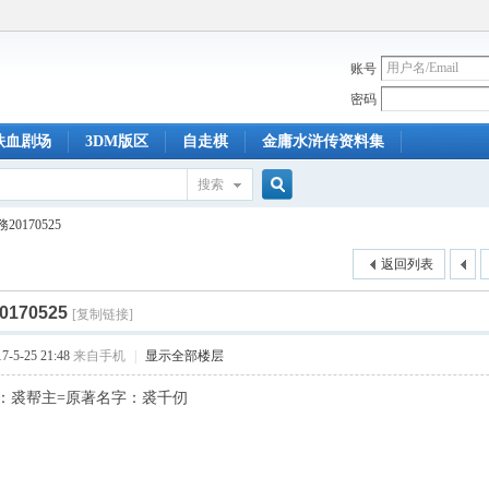
账号
密码
铁血剧场
3DM版区
自走棋
金庸水浒传资料集
搜索
搜
0170525
返回列表
索
170525
[复制链接]
-5-25 21:48
来自手机
|
显示全部楼层
：裘帮主=原著名字：裘千仞