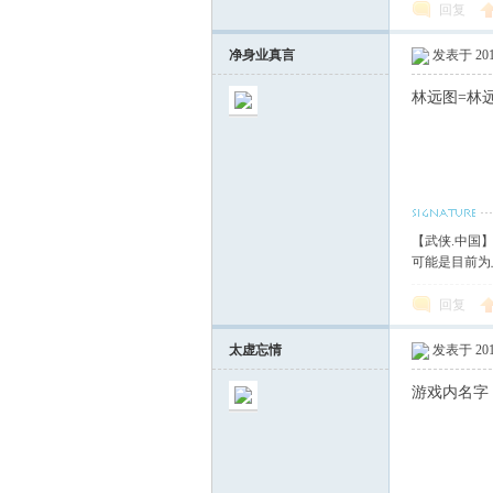
回复
净身业真言
发表于 2017
林远图=林
【武侠.中国
可能是目前为
回复
太虚忘情
发表于 2017
游戏内名字