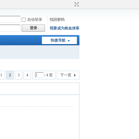
自动登录
找回密码
登录
我要成为铁血侠客
快捷导航
1
2
3
4
/ 4 页
下一页