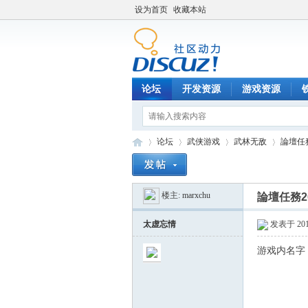
设为首页
收藏本站
论坛
开发资源
游戏资源
论坛
武侠游戏
武林无敌
論壇任務2
楼主:
marxchu
論壇任務20
铁
»
›
›
›
太虚忘情
发表于 2017
游戏内名字