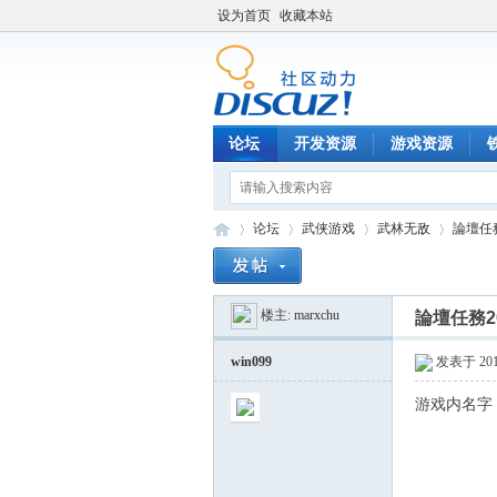
设为首页
收藏本站
论坛
开发资源
游戏资源
论坛
武侠游戏
武林无敌
論壇任務2
楼主:
marxchu
論壇任務20
铁
»
›
›
›
win099
发表于 2017
游戏内名字