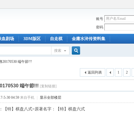
账号
密码
铁血剧场
3DM版区
自走棋
金庸水浒传资料集
搜索
搜
0170530 端午節!!!
返回列表
1
2
索
170530 端午節!!!
[复制链接]
-5-30 04:59
来自手机
|
显示全部楼层
：【特】棋盘八式=原著名字：【特】棋盘六式