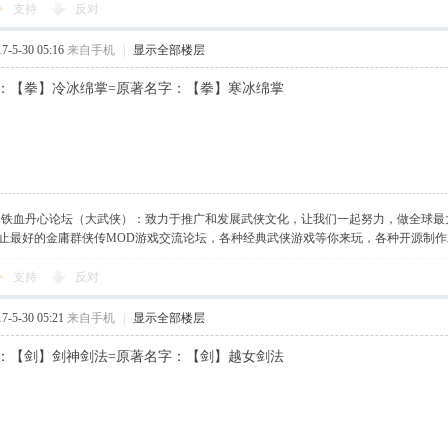
支持
反对
-5-30 05:16
来自手机
|
显示全部楼层
：【拳】冷冰绵掌=原著名字：【拳】寒冰绵掌
】铁血丹心论坛（大武侠）：致力于推广和发展武侠文化，让我们一起努力，做全球最
止最好的金庸群侠传MOD游戏交流论坛，各种经典武侠游戏等你来玩，各种开源制
支持
反对
-5-30 05:21
来自手机
|
显示全部楼层
：【剑】剑神剑法=原著名字：【剑】越女剑法