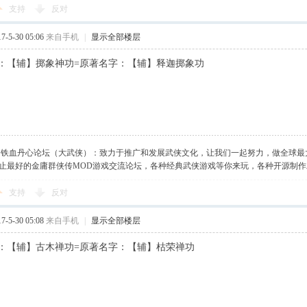
支持
反对
-5-30 05:06
来自手机
|
显示全部楼层
：【辅】掷象神功=原著名字：【辅】释迦掷象功
】铁血丹心论坛（大武侠）：致力于推广和发展武侠文化，让我们一起努力，做全球最
止最好的金庸群侠传MOD游戏交流论坛，各种经典武侠游戏等你来玩，各种开源制
支持
反对
-5-30 05:08
来自手机
|
显示全部楼层
：【辅】古木禅功=原著名字：【辅】枯荣禅功