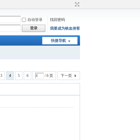
自动登录
找回密码
登录
我要成为铁血侠客
快捷导航
3
4
5
6
/ 6 页
下一页