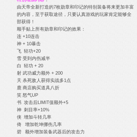
由天帝全新打造的7枚勋章和印记的特别装备将来更加丰富
的内容，至于获取途径，只要认真游戏的玩家肯定能够全
部获得！
顺手贴上所有勋章和印记的效果：
连 +10连击
神 + 10暴击
飞 轻功+20
雪 受到内伤减半
白 轻功 + 20
射 武功威力额外 + 200
天 杀死敌人获得实战多1点
鹿 商店购买道具八折
笑 怒气UP
书 攻击后LIMIT值额外+5
神 刺目率+10%
侠 增加斗转几率
倚 增加乾坤挪伤几率
碧 额外增加装备武器后的攻击力