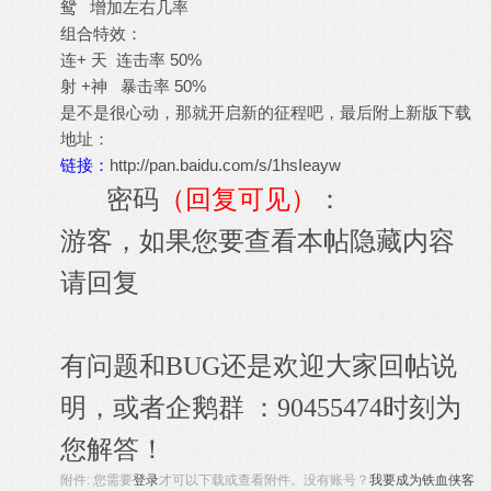
鸳 增加左右几率
组合特效：
连+ 天 连击率 50%
射 +神 暴击率 50%
是不是很心动，那就开启新的征程吧，最后附上新版下载
地址：
链接：
http://pan.baidu.com/s/1hsIeayw
密码
（回复可见）
：
游客，如果您要查看本帖隐藏内容
请
回复
有问题和BUG还是欢迎大家回帖说
明，或者企鹅群 ：90455474时刻为
您解答！
附件:
您需要
登录
才可以下载或查看附件。没有账号？
我要成为铁血侠客