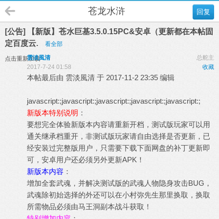
苍龙水浒
回复
[公告] 【新版】苍水巨基3.5.0.15PC&安卓（更新都在本帖固
定百度云.
看全部
雲淡風清
总舵主
点击重新加载
2017-7-24 01:58
收藏
本帖最后由 雲淡風清 于 2017-11-2 23:35 编辑
javascript:;javascript:;javascript:;javascript:;javascript:;
新版本特别说明
：
要想完全体验新版本内容请重新开档，测试版玩家可以用
通关继承档重开，非测试版玩家请自由选择是否更新，已
经安装过完整版用户，只需要下载下面网盘的补丁更新即
可，安卓用户还必须另外更新APK！
新版本内容
：
增加全套武魂，并解决测试版的武魂人物隐身攻击BUG，
武魂除初始选择的外还可以在小村弥先生那里换取，换取
所需物品必须由马王洞副本战斗获取！
特别增加内容
：