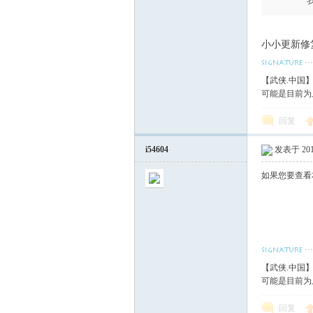
血
小小更新修
【武侠.中国
可能是目前为
回复
i54604
发表于 2017
丹
如果您要查看
【武侠.中国
可能是目前为
回复
心