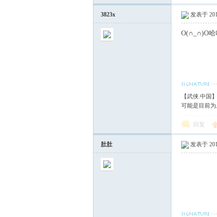
3823x
发表于 2017
O(∩_∩)O
【武侠.中国
可能是目前为
回复
肚肚
发表于 2017