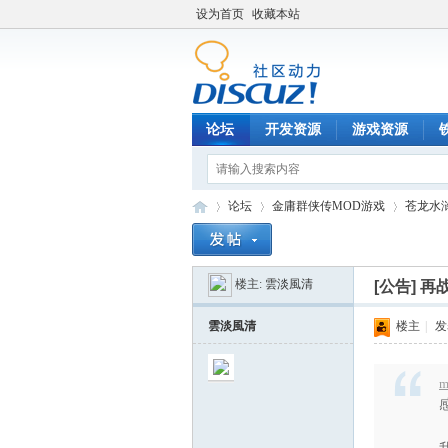
设为首页
收藏本站
论坛
开发资源
游戏资源
论坛
金庸群侠传MOD游戏
苍龙水
楼主:
雲淡風清
[公告]
再战
铁
»
›
›
雲淡風清
楼主
|
发表
m