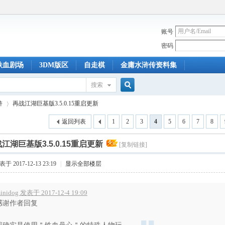
账号
密码
铁血剧场
3DM版区
自走棋
金庸水浒传资料集
搜索
搜
浒
再战江湖巨基版3.5.0.15重启更新
返回列表
1
2
3
4
5
6
7
8
索
江湖巨基版3.5.0.15重启更新
[复制链接]
›
于 2017-12-13 23:19
|
显示全部楼层
inidog 发表于 2017-12-4 19:09
感谢作者回复