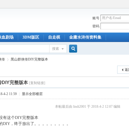
账号
密码
铁血剧场
3DM版区
自走棋
金庸水浒传资料集
搜索
搜
侠传
黑山群侠传DIY完整版本
返
索
DIY完整版本
[复制链接]
›
-4-2 11:59
|
显示全部楼层
本帖最后由 lindi2001 于 2018-4-2 12:07 编辑
没有这个DIY完整版本
的DIY，终于放出了。。。。。。。。。