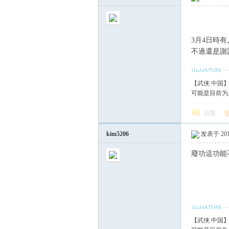
3月4日時
不過還是謝
【武侠.中国
可能是目前为
回复
kim5206
发表于 2018
廢功這功能不
【武侠.中国