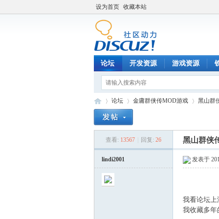
设为首页
收藏本站
论坛
开发资源
游戏资源
论坛
金庸群侠传MOD游戏
黑山群
黑山群侠传
查看:
13567
|
回复:
26
铁
»
›
›
lindi2001
发表于 2018
我看论坛上
我收藏多年