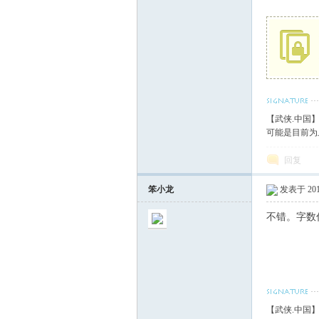
血
【武侠.中国
可能是目前为
回复
丹
笨小龙
发表于 2018
不错。字数
【武侠.中国
心