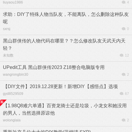
liuyaou1986
4
求助：DIY了特殊人物当队友，不能离队，怎么删除这种队友
呢
sxrsj
0
黑山群侠传的人物代码在哪里？？怎么修改队友天武天内天
轻？
未知数
12
UPedit工具 黑山群侠传2023 Z18整合电脑版专用
wangrongbin30
2
【DIY文件】2019.12.28更新！新增DIY【感悟点】选项
gyd8529509
67
【1.98Q8难六单通】百资龙骑士还是垃圾，小龙女和她没用
的男人，当然选择原谅他
wolonglala
2