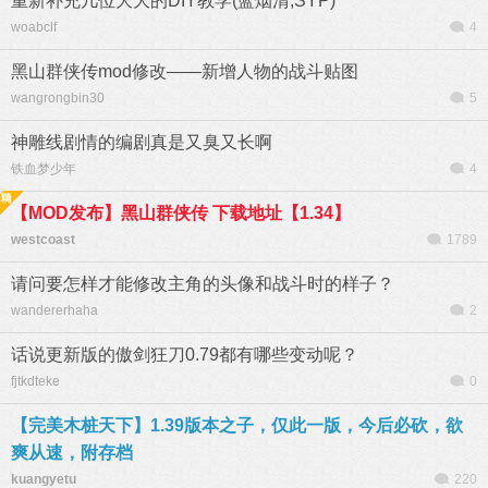
重新补充几位大大的DIY教学(蓝烟清,SYP)
woabclf
4
黑山群侠传mod修改——新增人物的战斗贴图
wangrongbin30
5
神雕线剧情的编剧真是又臭又长啊
铁血梦少年
4
【MOD发布】黑山群侠传 下载地址【1.34】
westcoast
1789
请问要怎样才能修改主角的头像和战斗时的样子？
wandererhaha
2
话说更新版的傲剑狂刀0.79都有哪些变动呢？
fjtkdteke
0
【完美木桩天下】1.39版本之子，仅此一版，今后必砍，欲
爽从速，附存档
kuangyetu
220