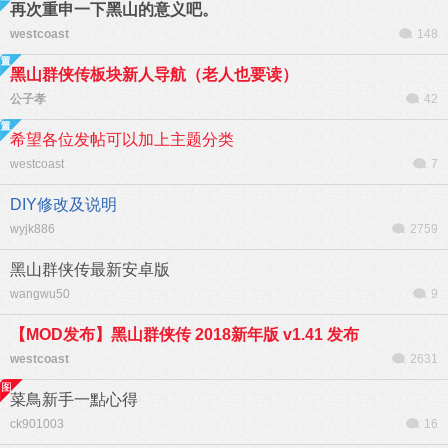
再次重申一下黑山的意义吧。
westcoast
148
黑山群侠传板块新人导航（老人也要读）
公子孝
42
希望各位发帖可以加上主题分类
westcoast
7
DIY修改及说明
wyjk886
2759
黑山群侠传最新安卓版
wangwu50
9
【MOD发布】黑山群侠传 2018新年版 v1.41 发布
westcoast
2631
菜鳥新手一點心得
ck901003
16