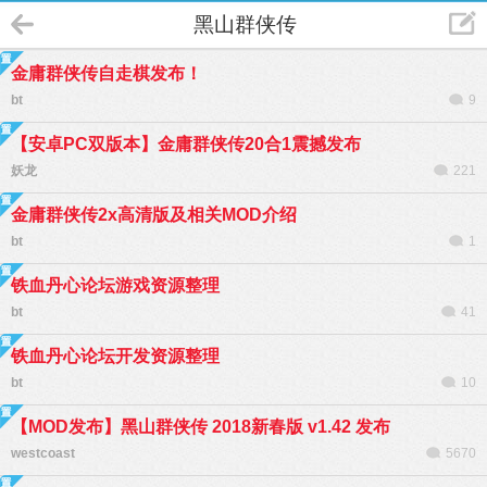
黑山群侠传
金庸群侠传自走棋发布！
bt
9
【安卓PC双版本】金庸群侠传20合1震撼发布
妖龙
221
金庸群侠传2x高清版及相关MOD介绍
bt
1
铁血丹心论坛游戏资源整理
bt
41
铁血丹心论坛开发资源整理
bt
10
【MOD发布】黑山群侠传 2018新春版 v1.42 发布
westcoast
5670