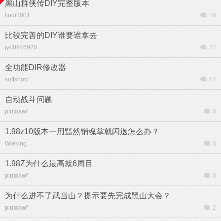
黑山群侠传DIY完整版本
lindi2001
26
比较完善的DIY谁要谁拿去
jy00946920
37
全功能DIR修改器
softsnow
57
自动战斗问题
plutoawf
0
1.98z10版本一用黯然销魂掌就闪退怎么办？
Wieking
3
1.98Z为什么最高就6周目
plutoawf
0
为什么进不了武当山？提示要先完成黑山大会？
plutoawf
2