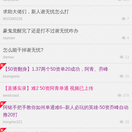
求助大佬们，新人谢无忧怎么打
f453390228
7
豪鬼觉醒完了还是打不过谢无忧咋办
rayman
4
怎么能干掉谢无忧?
damao
13
【50资翻身】1.37两个50资单20成功，阿青、乔峰
kuangyetu
15
【直播实录】难2 50资阿青单通 视频已上传
westcoast
379
阿铭手把手教你如何单通难6--新人必玩的英雄-50资乔峰自动
撸20打
hongmo321
28