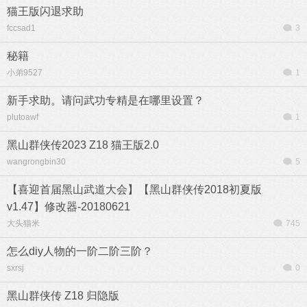
猫王版闪退求助
fccsad1
3
秘籍
小弟9527
1
新手求助。请问武功专精是在哪里设置？
plutoawf
1
黑山群侠传2023 Z18 猫王版2.0
wangrongbin30
5
【喜迎首届黑山武道大会】【黑山群侠传2018初夏版
v1.47】修改器-20180621
大头猫米
745
怎么diy人物的一阶二阶三阶？
sxrsj
0
黑山群侠传 Z18 归隐版