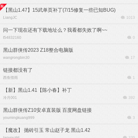
【黑山1.47】15武单页补丁(7/15修复一些已知BUG)
LiangJC
1013
问一下现在还有下载地址么？我看都失效了啊~~
t54832160
0
黑山群侠传2023 Z18整合电脑版
wangrongbin30
17
链接都没有了
西鱼惜雨
1
【新】黑山1.41【陈小春】补丁
冷月001
392
黑山群侠传Z10安卓直装版 百度网盘链接
youmingkuang999
3
【魔改】 抛砖引玉 常山赵子龙 黑山1.42
laoyouztd
320