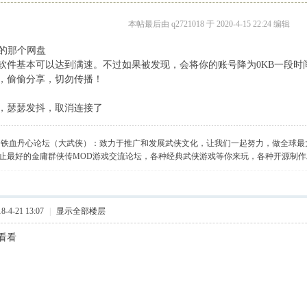
本帖最后由 q2721018 于 2020-4-15 22:24 编辑
度的那个网盘
软件基本可以达到满速。不过如果被发现，会将你的账号降为0KB一段时
，偷偷分享，切勿传播！
，瑟瑟发抖，取消连接了
】铁血丹心论坛（大武侠）：致力于推广和发展武侠文化，让我们一起努力，做全球最
止最好的金庸群侠传MOD游戏交流论坛，各种经典武侠游戏等你来玩，各种开源制
-4-21 13:07
|
显示全部楼层
看看