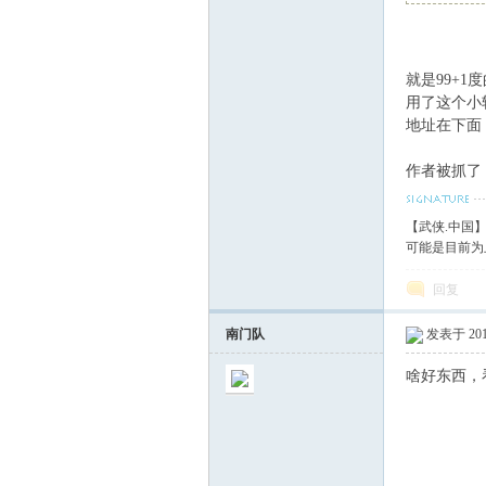
血
就是99+1
用了这个小
地址在下面
作者被抓了
【武侠.中国
可能是目前为
丹
回复
南门队
发表于 2018
啥好东西，
心