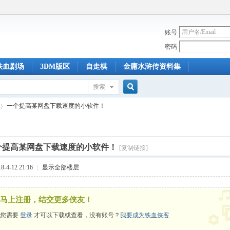
账号
密码
铁血剧场
3DM版区
自走棋
金庸水浒传资料集
搜索
搜
一个提高某网盘下载速度的小软件！
索
个提高某网盘下载速度的小软件！
[复制链接]
-4-12 21:16
|
显示全部楼层
马上注册，结交更多侠友！
您需要
登录
才可以下载或查看，没有账号？
我要成为铁血侠客