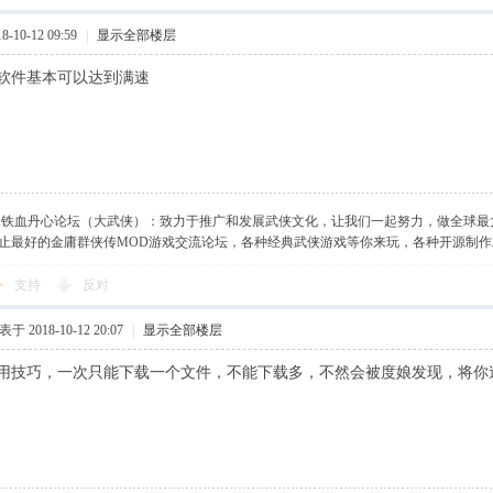
-10-12 09:59
|
显示全部楼层
软件基本可以达到满速
】铁血丹心论坛（大武侠）：致力于推广和发展武侠文化，让我们一起努力，做全球最
止最好的金庸群侠传MOD游戏交流论坛，各种经典武侠游戏等你来玩，各种开源制
支持
反对
于 2018-10-12 20:07
|
显示全部楼层
用技巧，一次只能下载一个文件，不能下载多，不然会被度娘发现，将你