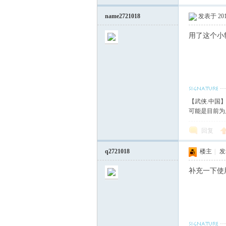
name2721018
发表于 2018
用了这个小
【武侠.中国
可能是目前为
回复
q2721018
楼主
|
发表
补充一下使