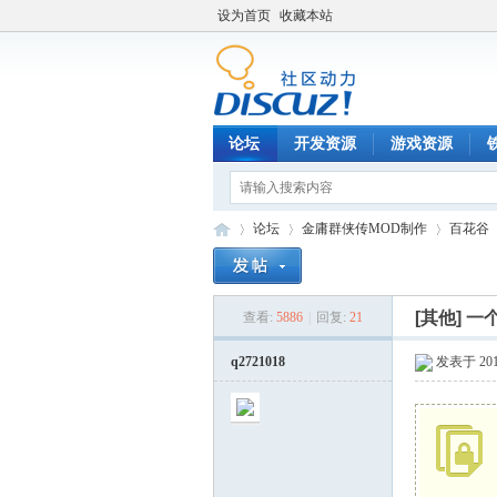
设为首页
收藏本站
论坛
开发资源
游戏资源
论坛
金庸群侠传MOD制作
百花谷
[其他]
一
查看:
5886
|
回复:
21
铁
»
›
›
›
q2721018
发表于 2018