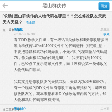
黑山群侠传
回复
[求助] 黑山群侠传的人物代码在哪里？？怎么修改队友天武
天内天轻？
看全部
未知数
总舵主
点击重新加载
2018-6-2 09:38
收藏
看了DIY教学文件里，有一段话“II类修改和Ⅲ类修改请参照
黑山群侠传\UPedit\1007文件中的代码进行（特别注意：
不要把秘籍和武功代码弄混，小无相功的秘籍物品代码是
75，作为面板武功的代码是98）”，我没有找到1007文
件，已经点了显示隐藏文件夹，而且没有说第一类修改的
人物代码在哪里。
我其实是想修改队友的天赋武功，天赋内功和天赋轻功，
有一个现成的DIY文件里有修改主角这些指标的，却没有
修改队友的。我本来想看看DIY修改这些内容的方法，却
人物和武功代码都没有找到。
王道剑心
二当家
点击重新加载