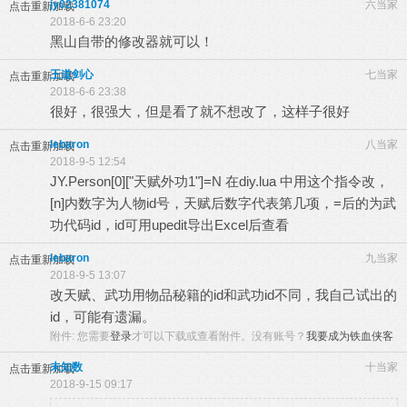
jy02381074
六当家
点击重新加载
2018-6-6 23:20
黑山自带的修改器就可以！
王道剑心
七当家
点击重新加载
2018-6-6 23:38
很好，很强大，但是看了就不想改了，这样子很好
lebaron
八当家
点击重新加载
2018-9-5 12:54
JY.Person[0]["天赋外功1"]=N 在diy.lua 中用这个指令改，
[n]内数字为人物id号，天赋后数字代表第几项，=后的为武
功代码id，id可用upedit导出Excel后查看
lebaron
九当家
点击重新加载
2018-9-5 13:07
改天赋、武功用物品秘籍的id和武功id不同，我自己试出的
id，可能有遗漏。
附件:
您需要
登录
才可以下载或查看附件。没有账号？
我要成为铁血侠客
未知数
十当家
点击重新加载
2018-9-15 09:17