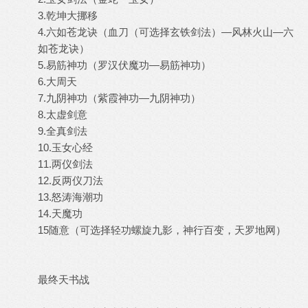
3.乾坤大挪移
4.六如苍龙诀（血刀（可选择玄铁剑法）—风林火山—六
如苍龙诀）
5.易筋神功（罗汉伏魔功—易筋神功）
6.大周天
7.九阴神功（紫霞神功—九阴神功）
8.太虚剑意
9.全真剑法
10.玉女心经
11.两仪剑法
12.反两仪刀法
13.怒涛海潮功
14.天魔功
15随意（可选择轻功螺旋九影，神行百变，天罗地网）
最终天书战