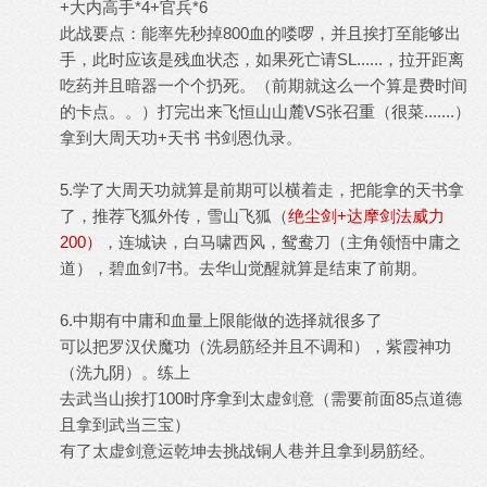
+大内高手*4+官兵*6
此战要点：能率先秒掉800血的喽啰，并且挨打至能够出
手，此时应该是残血状态，如果死亡请SL......，拉开距离
吃药并且暗器一个个扔死。（前期就这么一个算是费时间
的卡点。。）打完出来飞恒山山麓VS张召重（很菜.......）
拿到大周天功+天书 书剑恩仇录。
5.学了大周天功就算是前期可以横着走，把能拿的天书拿
了，推荐飞狐外传，雪山飞狐（
绝尘剑+达摩剑法威力
200）
，连城诀，白马啸西风，鸳鸯刀（主角领悟中庸之
道），碧血剑7书。去华山觉醒就算是结束了前期。
6.中期有中庸和血量上限能做的选择就很多了
可以把罗汉伏魔功（洗易筋经并且不调和），紫霞神功
（洗九阴）。练上
去武当山挨打100时序拿到太虚剑意（需要前面85点道德
且拿到武当三宝）
有了太虚剑意运乾坤去挑战铜人巷并且拿到易筋经。