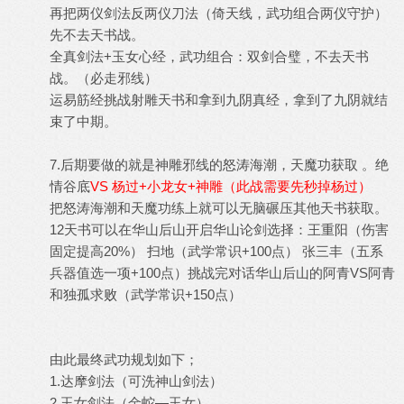
再把两仪剑法反两仪刀法（倚天线，武功组合两仪守护）
先不去天书战。
全真剑法+玉女心经，武功组合：双剑合璧，不去天书
战。（必走邪线）
运易筋经挑战射雕天书和拿到九阴真经，拿到了九阴就结
束了中期。
7.后期要做的就是神雕邪线的怒涛海潮，天魔功获取 。绝
情谷底
VS 杨过+小龙女+神雕（此战需要先秒掉杨过）
把怒涛海潮和天魔功练上就可以无脑碾压其他天书获取。
12天书可以在华山后山开启华山论剑选择：王重阳（伤害
固定提高20%） 扫地（武学常识+100点） 张三丰（五系
兵器值选一项+100点）挑战完对话华山后山的阿青VS阿青
和独孤求败（武学常识+150点）
由此最终武功规划如下；
1.达摩剑法（可洗神山剑法）
2.玉女剑法（金蛇—玉女）