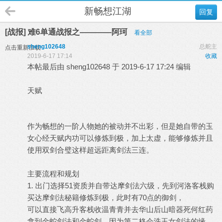
新畅想江湖
回复
[战报] 难6单通战报之————阿珂
看全部
sheng102648
总舵主
点击重新加载
2019-6-17 17:14
收藏
本帖最后由 sheng102648 于 2019-6-17 17:24 编辑
天赋
作为畅想的一阶人物她的被动并不出彩，但是她自带的玉
女心经天赋内功可以修炼到极，加上太虚，能够修炼并且
使用双剑合璧这样超远距离剑法三连。
主要流程和规划
1. 出门选择51资质并自带达摩剑法六级，先到河洛客栈购
买达摩剑法秘籍修炼到极，此时有70点的御剑，
可以直接飞高升客栈收温青青并去华山后山暗器死何红药
拿到金蛇剑法和金蛇剑。因为第二格会洗玉女剑法的缘