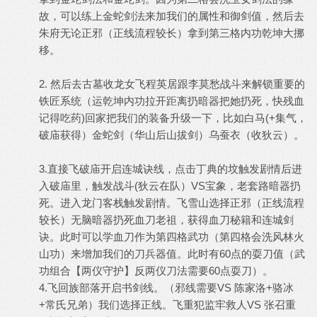
故，可以练上金蛇剑法来加我们的属性和御剑值，然后去
朱府无论正邪（正线流程较长）拿到第三格内功乾坤大挪
移。
2. 然后去古墓收龙女飞程英居跟李莫愁战斗来解锁重要的
铁匠系统（运乾坤内功拉开距离扔暗器把她扔死，快残血
记得吃药)回家把我们的装备升级一下，比如白马(+集气，
破庙获得）金蛇剑（华山后山拔剑）乌蚕衣（收狄云）。
3.直接飞破庙开启连城诀线，点击丁典的坟触发剧情后进
入破庙里，触发战斗(狄云在队）VS宝象，老套路暗器扔
死。进入龙门客栈触发剧情。飞雪山选择正邪（正线流程
较长）无脑暗器扔死血刀老祖，获得血刀秘籍和连城剑
诀。此时可以学血刀作为第四格武功（第四格会洗风林火
山功）来增加我们的刀兵器值。此时有60点的耍刀值（武
功组合【两仪守护】反两仪刀法需要60点耍刀）。
4.飞回族部落开启书剑线。（邪线需要VS 陈家洛+骆冰
+常氏兄弟）我们选择正线。飞重犯监牢救人VS 张召重