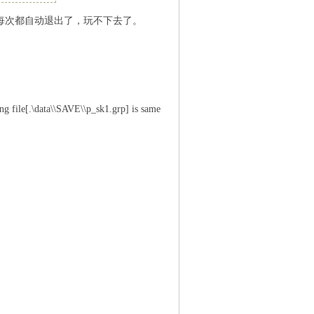
。后每次都自动退出了，玩不下去了。
g file[.\data\\SAVE\\p_sk1.grp] is same