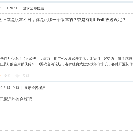
-3-1 20:41
|
显示全部楼层
夹太旧或是版本不对，你是玩哪一个版本的？或是有用UPedit改过设定？
】铁血丹心论坛（大武侠）：致力于推广和发展武侠文化，让我们一起努力，做全球最
止最好的金庸群侠传MOD游戏交流论坛，各种经典武侠游戏等你来玩，各种开源制
支持
反对
-3-15 19:13
|
显示全部楼层
下最近的整合版吧