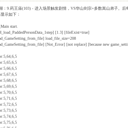
：9.药王庙(103) - 进入场景触发剧情，VS华山剑宗+多数嵩山弟子
事部显示如下：
Main start.
_load_PaddedPersonData_1step] [1.3] [fileExist=true]
ad_GameSetting_from_file] load_file_size=208
ad_GameSetting_from_file] [Not_Error] [not replace] [because new game_settin
or:5,64,6,5
or:5,65,6,5
or:5,66,6,5
or:5,67,6,5
or:5,68,6,5
or:5,69,6,5
or:5,70,6,5
or:5,71,6,5
or:5,72,6,5
or:5,73,6,5
or:5,74,6,5
or:5,75,6,5