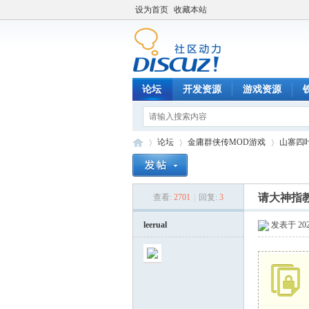
设为首页
收藏本站
论坛
开发资源
游戏资源
论坛
金庸群侠传MOD游戏
山寨四
请大神指
查看:
2701
|
回复:
3
铁
»
›
›
leerual
发表于 2020