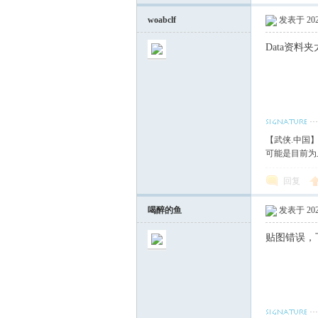
woabclf
发表于 2020
Data资料
【武侠.中国
可能是目前为
回复
喝醉的鱼
发表于 2020
贴图错误，