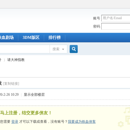
账号
密码
铁血剧场
3DM版区
排行榜
搜索
搜
叶
请大神指教
索
教
[复制链接]
›
-2-26 10:29
|
显示全部楼层
马上注册，结交更多侠友！
您需要
登录
才可以下载或查看，没有账号？
我要成为铁血侠客