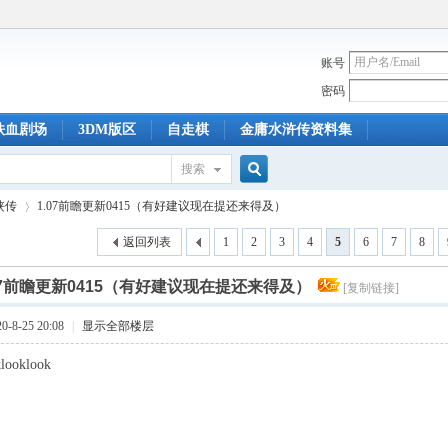
账号
密码
铁血剧场
3DM版区
自走棋
金庸水浒传资料集
搜索
搜
侠传
1.07前瞻更新0415（有好建议现在提还来得及）
返回列表
1
2
3
4
5
6
7
8
索
07前瞻更新0415（有好建议现在提还来得及）
[复制链接]
›
-8-25 20:08
|
显示全部楼层
klooklook