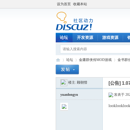
设为首页
收藏本站
论坛
开发资源
游戏资源
论坛
金庸群侠传MOD游戏
金书群
楼主:
顾朝惜
[公告]
1.
铁
»
›
›
yuanlongyu
发表于 2020
looklookloo