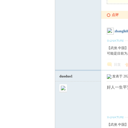
点评
zhangliz
【武侠.中国
可能是目前为
回复
duoduo1
发表于 2023
好人一生平
【武侠.中国