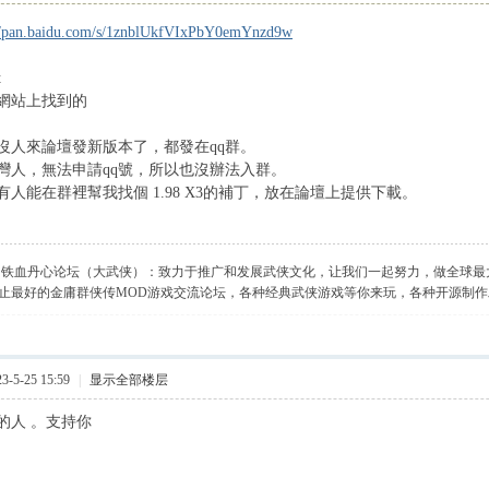
://pan.baidu.com/s/1znblUkfVIxPbY0emYnzd9w
t
網站上找到的
沒人來論壇發新版本了，都發在qq群。
灣人，無法申請qq號，所以也沒辦法入群。
人能在群裡幫我找個 1.98 X3的補丁，放在論壇上提供下載。
】铁血丹心论坛（大武侠）：致力于推广和发展武侠文化，让我们一起努力，做全球最
止最好的金庸群侠传MOD游戏交流论坛，各种经典武侠游戏等你来玩，各种开源制
-5-25 15:59
|
显示全部楼层
的人 。支持你