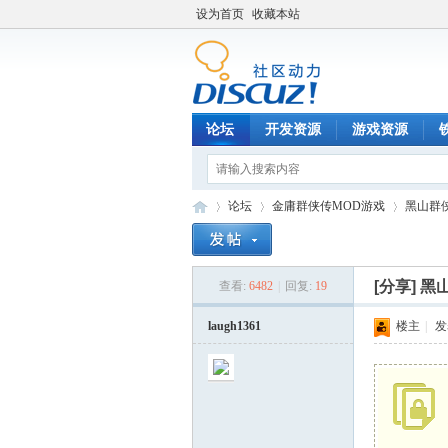
设为首页
收藏本站
论坛
开发资源
游戏资源
论坛
金庸群侠传MOD游戏
黑山群
[分享]
黑山
查看:
6482
|
回复:
19
铁
»
›
›
laugh1361
楼主
|
发表