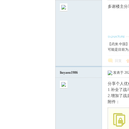
多谢楼主分
【武侠.中国
可能是目前为
回复
liuyaou1986
发表于 2023
分享个人优
1.补全了
2.增加了
附件：