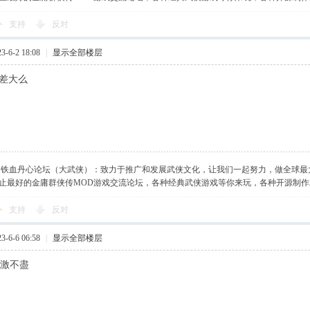
支持
反对
-6-2 18:08
|
显示全部楼层
相差大么
】铁血丹心论坛（大武侠）：致力于推广和发展武侠文化，让我们一起努力，做全球最
止最好的金庸群侠传MOD游戏交流论坛，各种经典武侠游戏等你来玩，各种开源制
支持
反对
-6-6 06:58
|
显示全部楼层
感激不盡