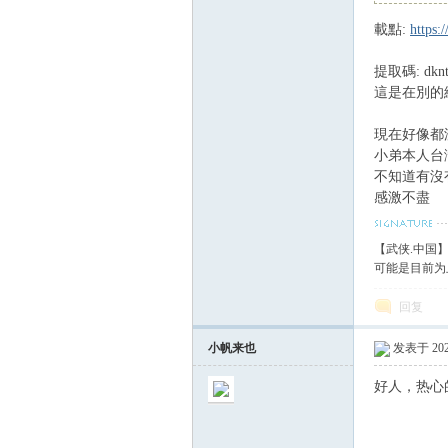
載點:
https
血
提取碼: dkn
這是在別的
現在好像都
小弟本人台
不知道有沒有
感激不盡
丹
【武侠.中国
可能是目前为
回复
小帆来也
发表于 2023
好人，热心
心