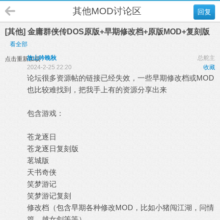
其他MOD讨论区
回复
[其他] 金庸群侠传DOS原版+早期修改档+原版MOD+复刻版
看全部
故山吟晚秋
总舵主
点击重新加载
2024-2-25 22:20
收藏
论坛很多资源帖的链接已经失效，一些早期修改档或MOD
也比较难找到，把我手上有的资源分享出来
包含游戏：
苍龙逐日
苍龙逐日复刻版
茗城版
天书奇侠
笑梦游记
笑梦游记复刻
修改档（包含早期各种修改MOD，比如小猪闯江湖，问情
篇，越女剑等等）