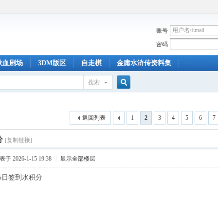
账号
密码
铁血剧场
3DM版区
自走棋
金庸水浒传资料集
搜索
搜
返回列表
1
2
3
4
5
6
7
索
分
[复制链接]
于 2026-1-15 19:38
|
显示全部楼层
月15日签到水积分