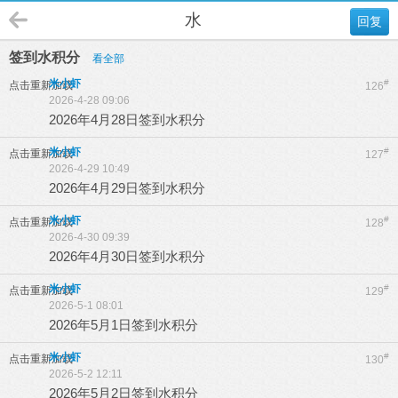
水
回复
签到水积分
看全部
米小虾
#
点击重新加载
126
2026-4-28 09:06
2026年4月28日签到水积分
米小虾
#
点击重新加载
127
2026-4-29 10:49
2026年4月29日签到水积分
米小虾
#
点击重新加载
128
2026-4-30 09:39
2026年4月30日签到水积分
米小虾
#
点击重新加载
129
2026-5-1 08:01
2026年5月1日签到水积分
米小虾
#
点击重新加载
130
2026-5-2 12:11
2026年5月2日签到水积分