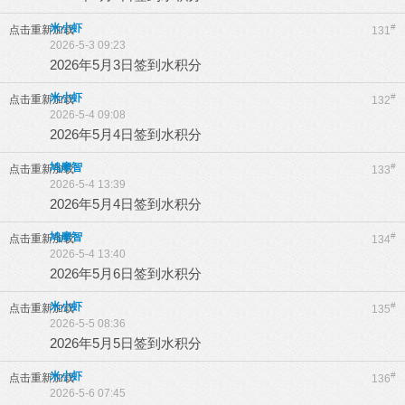
米小虾
#
点击重新加载
131
2026-5-3 09:23
2026年5月3日签到水积分
米小虾
#
点击重新加载
132
2026-5-4 09:08
2026年5月4日签到水积分
鸠摩智
#
点击重新加载
133
2026-5-4 13:39
2026年5月4日签到水积分
鸠摩智
#
点击重新加载
134
2026-5-4 13:40
2026年5月6日签到水积分
米小虾
#
点击重新加载
135
2026-5-5 08:36
2026年5月5日签到水积分
米小虾
#
点击重新加载
136
2026-5-6 07:45