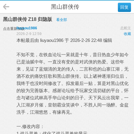
黑山群侠传
回复
黑山群侠传 Z18 归隐版
看全部
liuyaou1986
总舵主
点击重新加载
2026-2-9 12:59
收藏
本帖最后由 liuyaou1986 于 2026-2-26 22:48 编辑
不知不觉，在铁血论坛一呆就是十年，昔日热血少年如今
已是油腻中年。一直没有变的是对武侠的热爱。这些年
来，见证了蓝烟清的龙的传人，二宫和也的山寨江湖，无
酒不欢的痛饮狂歌和黑山群侠传。以上诸神逐渐归位后，
我终于也没时间修改了。拟发最后一贴，算是对黑山优化
的较为完善版本。感谢论坛给予玩家交流切磋的平台，怀
念与诸位武林高手华山论剑的日子。天下风云出我辈，一
入江湖岁月催，皇朝霸业笑谈中，不胜人间一场醉。金盆
洗手，江湖悠悠，有缘再见。
一.修改内容：
1.战斗菜单：优化了战斗菜单的显示。