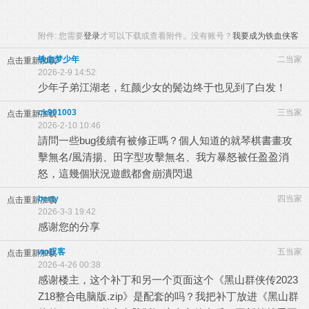
附件:
您需要
登录
才可以下载或查看附件。没有账号？
我要成为铁血侠客
铁血梦少年
二当家
点击重新加载
2026-2-9 14:52
少年子弟江湖老，红颜少女的鬓边终于也见到了白发！
ck901003
三当家
点击重新加载
2026-2-10 10:46
請問一些bug後續有被修正嗎？個人知道的就琴棋書畫攻
擊無名/風清揚、田字型攻擊無名、我方暴怒被任盈盈消
怒，這幾個狀況遊戲都會崩潰閃退
berty
四当家
点击重新加载
2026-3-3 19:42
感谢您的分享
wo叹客
五当家
点击重新加载
2026-4-26 00:38
感谢楼主，这个补丁和另一个页面这个《黑山群侠传2023
Z18整合电脑版.zip》是配套的吗？我把补丁放进《黑山群