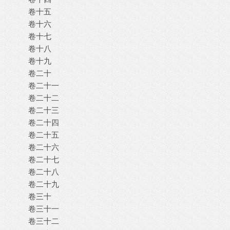
卷十五
卷十六
卷十七
卷十八
卷十九
卷二十
卷二十一
卷二十二
卷二十三
卷二十四
卷二十五
卷二十六
卷二十七
卷二十八
卷二十九
卷三十
卷三十一
卷三十二