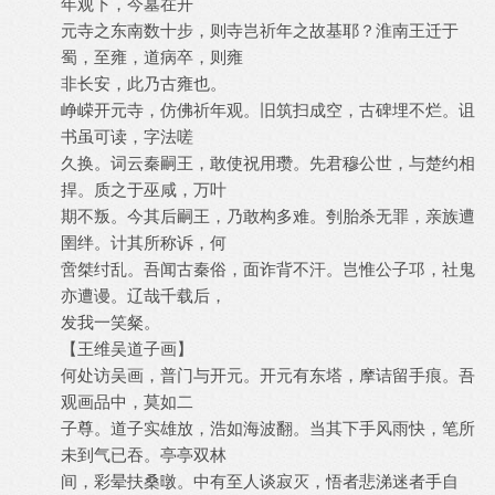
年观下，今墓在开
元寺之东南数十步，则寺岂祈年之故基耶？淮南王迁于
蜀，至雍，道病卒，则雍
非长安，此乃古雍也。
峥嵘开元寺，仿佛祈年观。旧筑扫成空，古碑埋不烂。诅
书虽可读，字法嗟
久换。词云秦嗣王，敢使祝用瓒。先君穆公世，与楚约相
捍。质之于巫咸，万叶
期不叛。今其后嗣王，乃敢构多难。刳胎杀无罪，亲族遭
圉绊。计其所称诉，何
啻桀纣乱。吾闻古秦俗，面诈背不汗。岂惟公子邛，社鬼
亦遭谩。辽哉千载后，
发我一笑粲。
【王维吴道子画】
何处访吴画，普门与开元。开元有东塔，摩诘留手痕。吾
观画品中，莫如二
子尊。道子实雄放，浩如海波翻。当其下手风雨快，笔所
未到气已吞。亭亭双林
间，彩晕扶桑暾。中有至人谈寂灭，悟者悲涕迷者手自