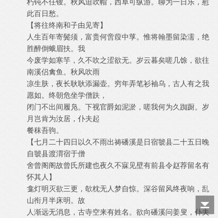
朽钝不任锼。秋风迫吹帽，西阜可纵游。聊为一日乐，慰
此百日愁。
【将往终南和子由见寄】
人生百年寄鬓须，富贵何啻葭中莩。惟将翰墨留染濡，绝
胜醉倒蛾眉扶。我
今废学如寒竽，久不吹之涩欲无。岁云暮矣嗟几馀，欲往
南溪侣禽鱼。秋风吹雨
凉生肤，夜长耿耿添漏壶。穷年弄笔衫袖乌，古人有之我
愿如。终朝危坐学僧趺，
闭门不出间履凫。下视官爵如泥淤，嗟我何为久踟蹰。岁
月岂肯为汝居，仆夫起
餐秣吾驹。
【七月二十四日以久不雨出祷磻溪是日宿虢县二十五日晚
自虢县渡渭宿于僧
舍曾阁阁故曾氏所建也夜久不寐见壁有前县令赵荐留名有
怀其人】
龛灯明灭欲三更，欹枕无人梦自惊。深谷留风终夜响，乱
山衔月半床明。故
人渐远无消息，古寺空来有姓名。欲向磻溪问姜叟，仆夫