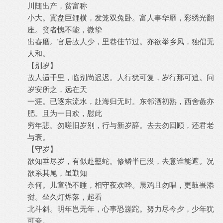
川随出产，贫富称
小大。寘盘巨鲤横，发笼双兔卧。富人事华靡，彩绣光翻
座。贫者愧不能，微挚
出舂磨。官居故人少，里巷佳节过。亦欲举乡风，独倡无
人和。
【别岁】
故人适千里，临别尚迟迟。人行犹可复，岁行那可追。问
岁安所之，远在天
一涯。已逐东流水，赴海归无时。东邻酒初熟，西舍彘亦
肥。且为一日欢，慰此
穷年悲。勿嗟旧岁别，行与新岁辞。去去勿回顾，还君老
与衰。
【守岁】
欲知垂尽岁，有似赴壑蛇。修鳞半已没，去意谁能遮。况
欲系其尾，虽勤知
奈何。儿童强不睡，相守夜欢哗。晨鸡且勿唱，更鼓畏添
挝。坐久灯烬落，起看
北斗斜。明年岂无年，心事恐蹉跎。努力尽今夕，少年犹
可夸。