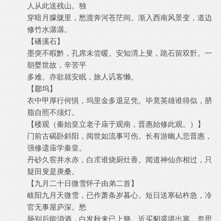
人从此送残山。独
穿暗月朦胧里，愁渡奔河苍茫间。渐入西南风景变，道边
修竹水潺潺。
【磻溪石】
墨突不暇黔，孔席未尝暖。安知渭上叟，跪石留双骭。一
朝婴世故，辛苦平
多难。亦欲就安眠，旅人讥客懒。
【郿坞】
衣中甲厚行何惧，坞里金多退足凭。毕竟英雄谁得似，脐
脂自照不须灯。
【楼观（秦始皇立老子庙于观南，晋惠始修此观。）】
门前古碣卧斜阳，阅世如流事可伤。长有游幽人悲晋惠，
强修遗庙学秦皇。
丹砂久窖井水赤，白朮谁烧厨灶香。闻道神仙亦相过，只
疑田叟是庚桑。
【九月二十日微雪怀子由弟二首】
岐阳九月天微雪，已作萧条岁暮心。短日送寒砧杵急，冷
官无事屋庐深。愁
肠别后能消酒，白发秋来已上簪。近买貂裘堪出塞，忽思