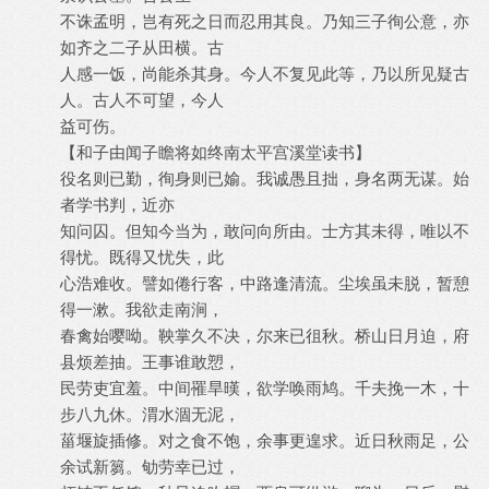
不诛孟明，岂有死之日而忍用其良。乃知三子徇公意，亦
如齐之二子从田横。古
人感一饭，尚能杀其身。今人不复见此等，乃以所见疑古
人。古人不可望，今人
益可伤。
【和子由闻子瞻将如终南太平宫溪堂读书】
役名则已勤，徇身则已媮。我诚愚且拙，身名两无谋。始
者学书判，近亦
知问囚。但知今当为，敢问向所由。士方其未得，唯以不
得忧。既得又忧失，此
心浩难收。譬如倦行客，中路逢清流。尘埃虽未脱，暂憩
得一漱。我欲走南涧，
春禽始嘤呦。鞅掌久不决，尔来已徂秋。桥山日月迫，府
县烦差抽。王事谁敢愬，
民劳吏宜羞。中间罹旱暵，欲学唤雨鸠。千夫挽一木，十
步八九休。渭水涸无泥，
菑堰旋插修。对之食不饱，余事更遑求。近日秋雨足，公
余试新篘。劬劳幸已过，