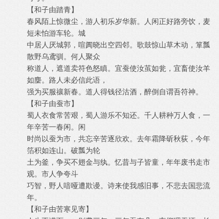
【和子由踏青】
春风陌上惊微尘，游人初乐岁华新。人闲正好路旁饮，麦
短未怕游车轮。城
中居人厌城郭，喧阗晓出空四邻。歌鼓惊山草木动，箪瓢
散野乌鸢驯。何人聚众
称道人，遮道卖符色怒瞋。宜蚕使汝茧如瓮，宜畜使汝羊
如麇。路人未必信此语，
强为买服禳新春。道人得钱径沽酒，醉倒自谓吾符神。
【和子由蚕市】
蜀人衣食常苦艰，蜀人游乐不知还。千人耕种万人食，一
年辛苦一春闲。闲
时尚以蚕为市，共忘辛苦逐欣欢。去年霜降斫秋荻，今年
箔积如连山。破瓢为轮
土为釜，争买不翅金与纨。忆昔与子皆童，年年废书走市
观。市人争夸斗
巧智，野人喑哑遭欺谩。诗来使我感旧事，不悲去国悲流
年。
【和子由苦寒见寄】