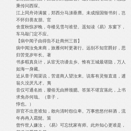
乘传问西琛。
江上同舟诗满箧，郑西分马涕垂膺。未成报国惭书剑，岂
不怀归畏友朋。官
舍度秋惊岁晚，寺楼见雪与谁登。遥知读《易》东窗下，
车马敲门定不应。
【病中闻子由得告不赴商州三首】
病中闻汝免来商，旅雁何时更著行。远别不知官爵好，思
归苦觉岁年长。著
书多暇真良计，从宦无功谩去乡。惟有王城最堪隐，万人
如海一身藏。
近从章子闻渠说，苦道商人望汝来。说客有灵惭直道，逋
翁久没厌凡才。夷
音仅可通名姓，癭俗无由辨颈腮。答策不堪宜落此，上书
求免亦何哉。（章子，
惇也。）
辞官不出意谁知，敢向清时怨位卑。万事悠悠付杯酒，流
年冉冉入霜髭。策
曾忤世人嫌汝，《易》可忘忧家有师。此外知心更谁是，