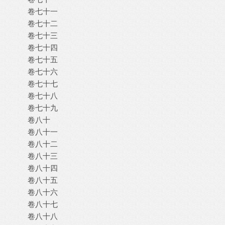
卷七十一
卷七十二
卷七十三
卷七十四
卷七十五
卷七十六
卷七十七
卷七十八
卷七十九
卷八十
卷八十一
卷八十二
卷八十三
卷八十四
卷八十五
卷八十六
卷八十七
卷八十八