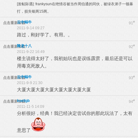
[发帖际遇]:
frankysun在绝情谷被当作周伯通的同伙，被绿衣弟子一顿暴
打，损失银两15两。
云中蜗牛
#
点击重新加载
91
2011-9-14 09:27
路过，刚好学了。有用。。
降龙十八
#
点击重新加载
92
2011-9-22 16:49
楼主说得太好了，我初始玩也是误练霹雳，最后还是可以
用毒克死敌人。
云中蜗牛
#
点击重新加载
93
2011-9-9 21:30
大厦大厦大厦大厦大厦大厦大厦大厦
koeilgb
#
点击重新加载
94
2011-11-5 14:09
分析很好，经典！我已经决定尝试你的那此玩法了，太有
意思了