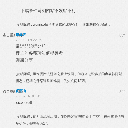
下载条件苛刻网站不发帖不行
[发帖际遇]:
wujinse拾得李莫愁的冰魄银针，卖出获得银两5两。
風逸雲
#
点击重新加载
83
2010-10-9 22:05
最近開始玩金前
樓主的各種玩法值得參考
謝謝分享
[发帖际遇]:
風逸雲除去游坦之脸上铁面，但游坦之毁容后的容貌被阿紫
憎恶，游坦之迁怒追杀風逸雲，丢失银两13两。
仞万山
#
点击重新加载
84
2010-10-10 18:13
xiexiele!!
[发帖际遇]:
仞万山流浪江湖，在悦来客栈施展“妙手空空”，被便衣捕快当
场抓住，损失银两17。