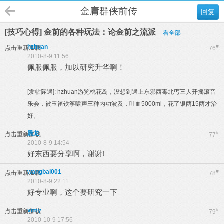
金庸群侠前传
回复
[技巧心得] 金前的各种玩法：论金前之流派
看全部
hzhuan
#
点击重新加载
76
2010-8-9 11:56
佩服佩服，加以研究升华啊！
[发帖际遇]:
hzhuan游览桃花岛，没想到遇上东邪西毒北丐三人开摇滚音
乐会，被玉笛铁筝啸声三种内功波及，吐血5000ml，花了银两15两才治
好。
晨龙
#
点击重新加载
77
2010-8-9 14:54
好东西要分享啊，谢谢!
wangbai001
#
点击重新加载
78
2010-8-9 22:11
好专业啊，这个要研究一下
vimy
#
点击重新加载
79
2010-10-9 17:56