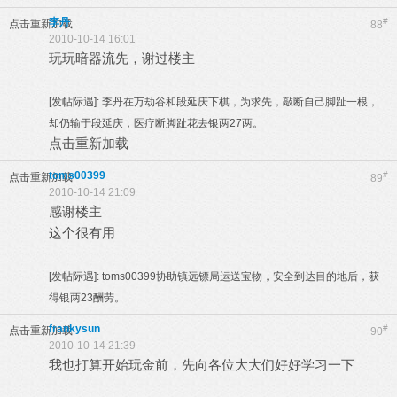
李丹
#
点击重新加载
88
2010-10-14 16:01
玩玩暗器流先，谢过楼主
[发帖际遇]:
李丹在万劫谷和段延庆下棋，为求先，敲断自己脚趾一根，
却仍输于段延庆，医疗断脚趾花去银两27两。
点击重新加载
toms00399
#
点击重新加载
89
2010-10-14 21:09
感谢楼主
这个很有用
[发帖际遇]:
toms00399协助镇远镖局运送宝物，安全到达目的地后，获
得银两23酬劳。
frankysun
#
点击重新加载
90
2010-10-14 21:39
我也打算开始玩金前，先向各位大大们好好学习一下