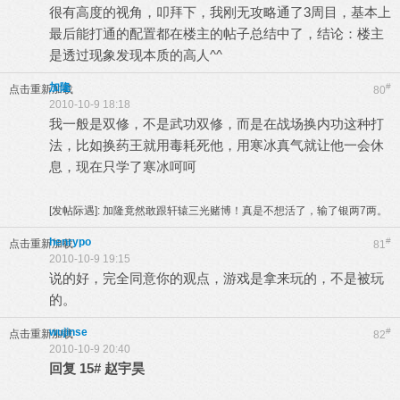
很有高度的视角，叩拜下，我刚无攻略通了3周目，基本上
最后能打通的配置都在楼主的帖子总结中了，结论：楼主
是透过现象发现本质的高人^^
加隆
#
点击重新加载
80
2010-10-9 18:18
我一般是双修，不是武功双修，而是在战场换内功这种打
法，比如换药王就用毒耗死他，用寒冰真气就让他一会休
息，现在只学了寒冰呵呵
[发帖际遇]:
加隆竟然敢跟轩辕三光赌博！真是不想活了，输了银两7两。
henrypo
#
点击重新加载
81
2010-10-9 19:15
说的好，完全同意你的观点，游戏是拿来玩的，不是被玩
的。
wujinse
#
点击重新加载
82
2010-10-9 20:40
回复
15#
赵宇昊