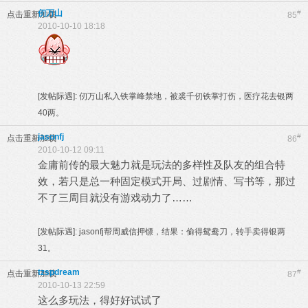
仞万山
#
点击重新加载
85
2010-10-10 18:18
[发帖际遇]:
仞万山私入铁掌峰禁地，被裘千仞铁掌打伤，医疗花去银两
40两。
jasonfj
#
点击重新加载
86
2010-10-12 09:11
金庸前传的最大魅力就是玩法的多样性及队友的组合特
效，若只是总一种固定模式开局、过剧情、写书等，那过
不了三周目就没有游戏动力了……
[发帖际遇]:
jasonfj帮周威信押镖，结果：偷得鸳鸯刀，转手卖得银两
31。
tzspdream
#
点击重新加载
87
2010-10-13 22:59
这么多玩法，得好好试试了