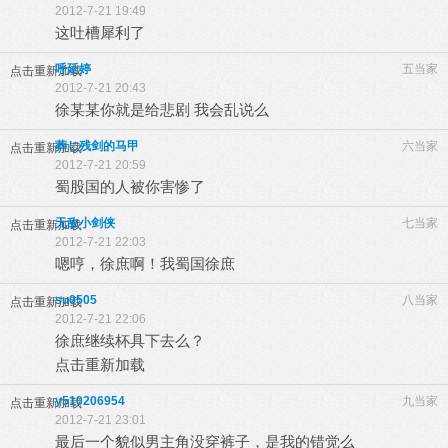
2012-7-21 19:49
这吐槽犀利了
呼延婷
五当家
点击重新加载
2012-7-21 20:43
徐某某你就是给悲剧 我会乱说么
葬じ残剑的马甲
六当家
点击重新加载
2012-7-21 20:59
蜀股国的人被你害惨了
无敌小剑侠
七当家
点击重新加载
2012-7-21 22:03
嗯哼，徐庶啊！我蜀国徐庶
su0505
八当家
点击重新加载
2012-7-21 22:06
徐庶继续杯具下去么？
点击重新加载
y510206954
九当家
点击重新加载
2012-7-21 23:01
最后一个貌似男主角没穿裤子，是我的错觉么