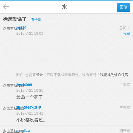
水
回复
徐庶发话了
看全部
lsl330
总舵主
点击重新加载
2012-7-21 19:09
收藏
附件:
您需要
登录
才可以下载或查看附件。没有账号？
我要成为铁血侠客
liwei4009
二当家
点击重新加载
2012-7-21 19:20
最后一个亮了
葬じ残剑的马甲
三当家
点击重新加载
2012-7-21 19:41
小说都没看过。
smallau
四当家
点击重新加载