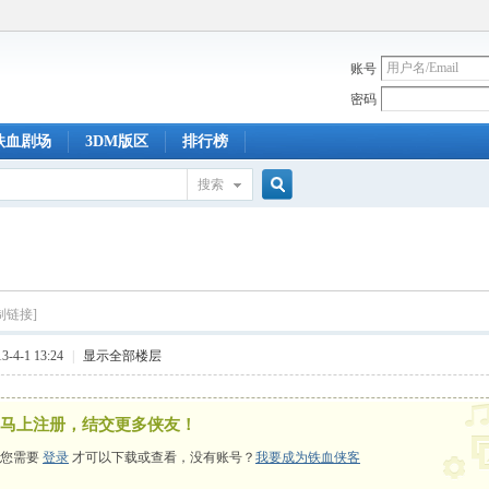
账号
密码
铁血剧场
3DM版区
排行榜
搜索
搜
索
制链接]
-4-1 13:24
|
显示全部楼层
马上注册，结交更多侠友！
您需要
登录
才可以下载或查看，没有账号？
我要成为铁血侠客