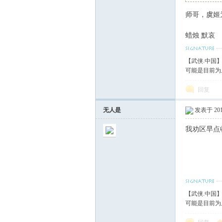
师哥，虞姬
血
蜡烛 默哀
【武侠.中国
可能是目前为
回复
无人是
发表于 2013
丹
我劝区早点
【武侠.中国
可能是目前为
心