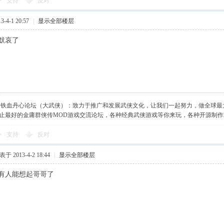
支持
反对
-4-1 20:57
|
显示全部楼层
默哀了
】铁血丹心论坛（大武侠）：致力于推广和发展武侠文化，让我们一起努力，做全球最
止最好的金庸群侠传MOD游戏交流论坛，各种经典武侠游戏等你来玩，各种开源制
支持
反对
于 2013-4-2 18:44
|
显示全部楼层
有人能想起哥哥了