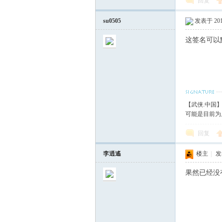
回复
su0505
发表于 2013
这签名可以
【武侠.中国
可能是目前为
回复
李逍遙
楼主
|
发表
果然已经没