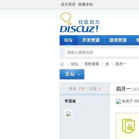
设为首页
收藏本站
论坛
开发资源
游戏资源
论坛
苍松迎客
水
四月一
四月一
查看:
1597
|
回复:
4
[复
铁
»
›
›
›
李逍遙
发表于 2013