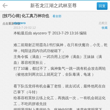
新苍龙江湖之武林至尊
回复
[技巧心得] 化工真乃神功也
看全部
aiyozero
总舵主
点击重新加载
2013-7-29 02:12
收藏
本帖最后由 aiyozero 于 2013-7-29 13:16 编辑
难二前期射正明霞岛1书打疯神，在只有伏魔功，小无，乾
坤，纯阳这四内功武功秘籍下，
主角令狐（满血）一武功用上过神（满血）王妹妹（满
血）慕容程英狄云，
打了10遍，都过不了，疯神集气一跳一跳有机会攻击两轮
（被他攻到两次以上就死定了，全队毒满，龟速
）
看下队伍觉得有机会赢丁老怪，就去试试，最终他死在自
己掌下（斗转）
给慕容程英狄云练上化工，再挑战一次，一有机会就运化
工，不吃药拼谁先挂
很明显强制上毒很给力，疯神中50毒，速度伤害明显下