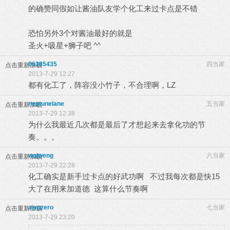
的确赞同假如让酱油队友学个化工来过卡点是不错
恐怕另外3个对酱油最好的就是
圣火+吸星+狮子吧 ^^
66385435
四当家
点击重新加载
2013-7-29 12:27
都有化工了，阵容没小竹子，不合理啊，LZ
neptunelane
五当家
点击重新加载
2013-7-29 12:38
为什么我最近几次都是最后了才想起来去拿化功的节
奏。。。
wqjweng
六当家
点击重新加载
2013-7-29 22:28
化工确实是新手过卡点的好武功啊 不过我每次都是快15
大了在用来加道德 这算什么节奏啊
aiyozero
七当家
点击重新加载
2013-7-29 23:20