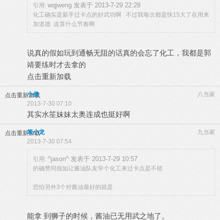
wqjweng 发表于 2013-7-29 22:28
引用:
化工确实是新手过卡点的好武功啊 不过我每次都是快15大了在用来
加道德 这算什么节奏啊
说真的假如玩到通畅无阻的话真的会忘了化工，我都是郭
靖要练时才去拿的
点击重新加载
小僧
八当家
点击重新加载
2013-7-30 07:10
其实水笙妹妹太奥连成也挺好啊
笨小龙
九当家
点击重新加载
2013-7-30 07:54
^jason^ 发表于 2013-7-29 10:57
引用:
的确赞同假如让酱油队友学个化工来过卡点是不错
恐怕另外3个对酱油最好的就是
能拿 到狮子的时候，酱油已无用武之地了。