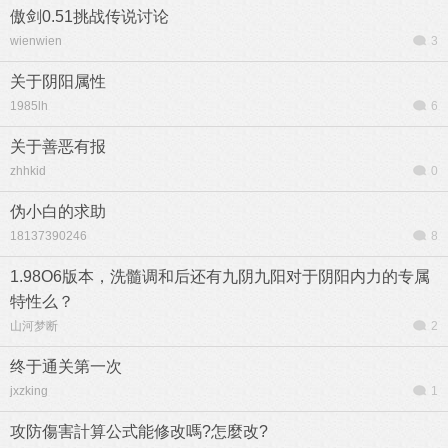
傲剑0.51挑战传说讨论
wienwien
3
关于阴阳属性
1985lh
6
关于善恶有报
zhhkid
0
伪小白的求助
18137390246
8
1.98O6版本，洗髓调和后还有九阴九阳对于阴阳内力的专属
特性么？
山河梦断
2
终于通关第一次
jxzking
1
攻防傷害計算公式能修改嗎?怎麼改?