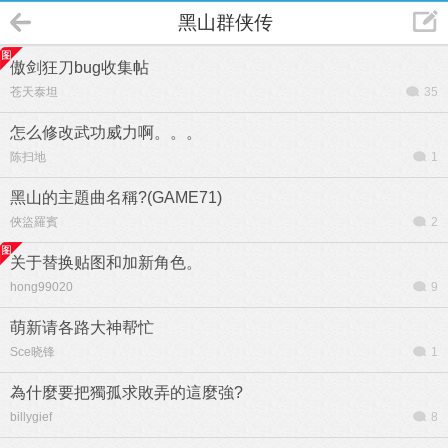
黑山群侠传
傲剑狂刀bug收集帖
苍天泰坦
35
怎么修改武功威力啊。。。
陈扫地
1
黑山的主題曲名稱?(GAME71)
俠盜羅賓
2
关于替换贴图和加新角色。
hong99020
9
萌新请各路大神帮忙
Sce晓锋
1
為什麼要把獨孤求敗弄的這麼強?
billygief
8