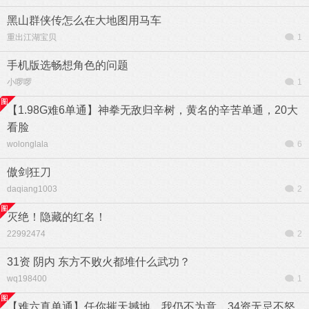
黑山群侠传怎么在大地图用马车
重出江湖宝贝
1
手机版选畅想角色的问题
小啰啰
1
【1.98G难6单通】神拳无敌归辛树，黄名的辛苦单通，20大
看脸
wolonglala
6
傲剑狂刀
daqiang1003
2
灭绝！隐藏的红名！
22992474
2
31资 阴内 东方不败火都堆什么武功？
wq198400
1
【难六真单通】任你摧天撼地，我仍不为意。34资无忌不怒