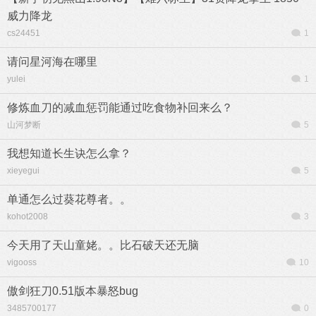
威力降龙
cs24451
1
请问星河海在哪里
yulei
1
修炼血刀的减血惩罚能通过吃食物补回来么？
山河梦断
5
我想知道长生诀怎么拿？
xieyegui
5
单通怎么过葵花尊者。。
kohot2008
3
今天用了天山童姥。。比石破天还无脑
vigooss
10
傲剑狂刀0.51版本暴怒bug
3485700177
0