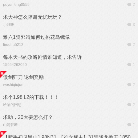
poyunfeng0559
2
求大神怎么陪谢无忧玩玩？
小啰啰
3
难六1资郭靖如何过桃花岛镜像
liruoha5212
2
每本天书的攻略剧情谁知道，求告诉
15954262020
1
傲剑狂刀 论剑奖励
woshiqiujun
2
求个1.98 L2的下载！！！
哈哈的回想
2
求助，20大要怎么打？
山河梦断
1
【新手初见黑山1.98N3】【难六标主】31资降龙拳王 1850