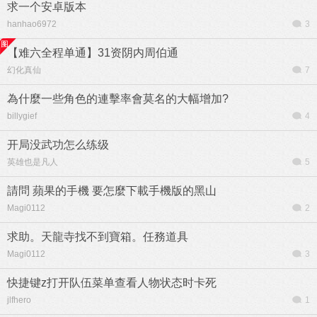
求一个安卓版本
hanhao6972
3
【难六全程单通】31资阴内周伯通
幻化真仙
7
為什麼一些角色的連擊率會莫名的大幅增加?
billygief
4
开局没武功怎么练级
英雄也是凡人
5
請問 蘋果的手機 要怎麼下載手機版的黑山
Magi0112
2
求助。天龍寺找不到寶箱。任務道具
Magi0112
3
快捷键z打开队伍菜单查看人物状态时卡死
jlfhero
1