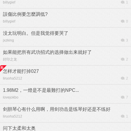
billygief
1
誤傷比例要怎麼調低?
billygief
0
没太玩明白。但是我觉得要哭了
jxzking
3
如果能把所有武功招式的选择做出来就好了
封印之龙
2
怎样才能打掉027
liruoha5212
2
1.98M2，一燈是不是最難打的NPC...
lovejokbo
7
剑胆琴心有什么用啊，用剑功击是练琴好还是不练好
liruoha5212
1
问下太柔和太奥